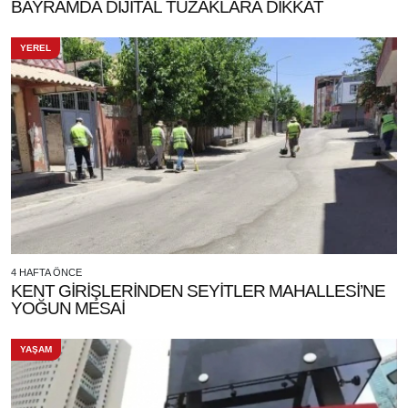
BAYRAMDA DİJİTAL TUZAKLARA DİKKAT
YEREL
4 HAFTA ÖNCE
KENT GİRİŞLERİNDEN SEYİTLER MAHALLESİ’NE
YOĞUN MESAİ
YAŞAM