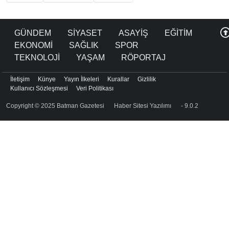
GÜNDEM
SİYASET
ASAYİŞ
EĞİTİM
EKONOMİ
SAĞLIK
SPOR
TEKNOLOJİ
YAŞAM
RÖPORTAJ
İletişim
Künye
Yayın İlkeleri
Kurallar
Gizlilik
Kullanıcı Sözleşmesi
Veri Politikası
Copyright © 2025 Batman Gazetesi
Haber Sitesi Yazılımı
- 9.0.2