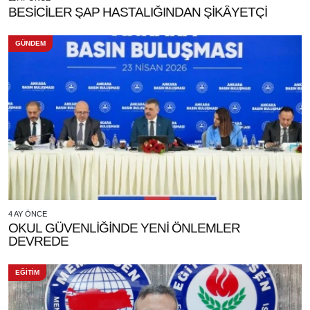
BESİCİLER ŞAP HASTALIĞINDAN ŞİKÂYETÇİ
GÜNDEM
4 AY ÖNCE
OKUL GÜVENLİĞİNDE YENİ ÖNLEMLER
DEVREDE
EĞİTİM