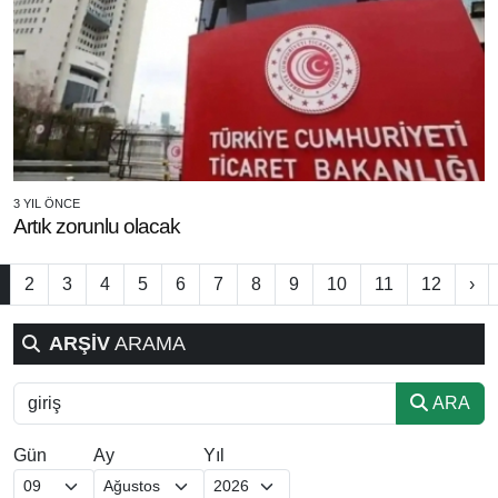
3 YIL ÖNCE
Artık zorunlu olacak
2
3
4
5
6
7
8
9
10
11
12
›
ARŞİV
ARAMA
ARA
Gün
Ay
Yıl