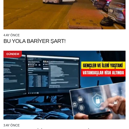
4 AY ÖNCE
BU YOLA BARİYER ŞART!
GÜNDEM
3 AY ÖNCE