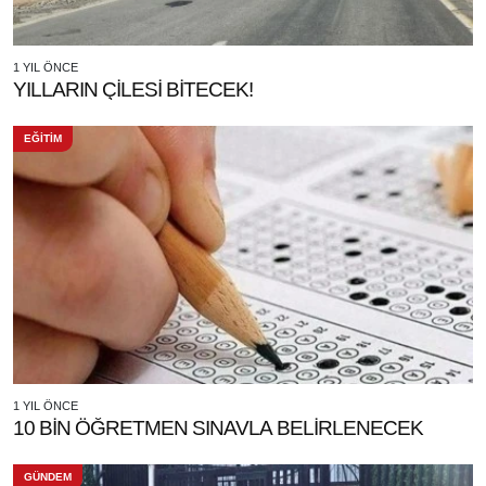
1 YIL ÖNCE
YILLARIN ÇİLESİ BİTECEK!
EĞİTİM
1 YIL ÖNCE
10 BİN ÖĞRETMEN SINAVLA BELİRLENECEK
GÜNDEM