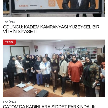
8 AY ÖNCE
ODUNCU: KADEM KAMPANYASI YÜZEYSEL BİR
VİTRİN SİYASETİ
YEREL
8 AY ÖNCE
ÇATOM’DA KADINLARA ŞİDDET FARKINDALIK