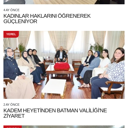
4 AY ÖNCE
KADINLAR HAKLARINI ÖĞRENEREK
GÜÇLENİYOR
YEREL
2 AY ÖNCE
KADEM HEYETİNDEN BATMAN VALİLİĞİ’NE
ZİYARET