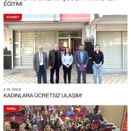
EĞİTİMİ
SİYASET
2 YIL ÖNCE
KADINLARA ÜCRETSİZ ULAŞIM!
YEREL