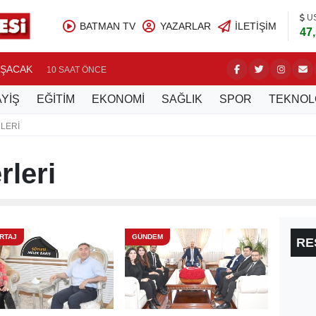
U
BATMAN TV
YAZARLAR
İLETIŞIM
47
IŞACAK
10 SAAT ÖNCE
YİŞ
EĞİTİM
EKONOMİ
SAĞLIK
SPOR
TEKNOL
LERI
leri
RTAJ
GÜNDEM
RE