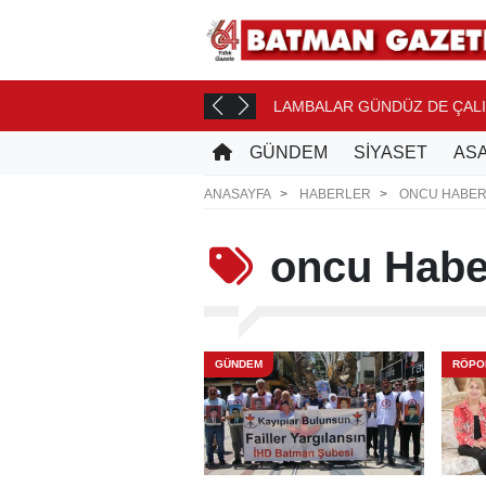
MELERİNE...
LAMBALAR GÜNDÜZ DE ÇAL
10 SAAT ÖNCE
GÜNDEM
SİYASET
ASA
ANASAYFA
HABERLER
ONCU HABER
oncu
Haber
GÜNDEM
RÖPO