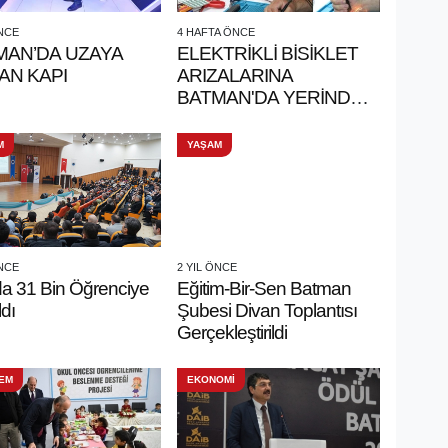
ÖNCE
4 HAFTA ÖNCE
MAN’DA UZAYA
ELEKTRİKLİ BİSİKLET
AN KAPI
ARIZALARINA
BATMAN'DA YERİNDE
ÇÖZÜM
M
YAŞAM
ÖNCE
2 YIL ÖNCE
da 31 Bin Öğrenciye
Eğitim-Bir-Sen Batman
ldı
Şubesi Divan Toplantısı
Gerçekleştirildi
EM
EKONOMİ