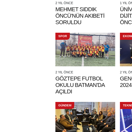
2 YIL ÖNCE
1 YIL 
MEHMET SIDDIK
ÜNİ
ÖNCÜ'NÜN AKIBETİ
DİJ
SORULDU
ÖNC
ATI
SPOR
EKON
2 YIL ÖNCE
2 YIL 
GÖZTEPE FUTBOL
GEN
OKULU BATMAN’DA
202
AÇILDI
GÜNDEM
TEKN