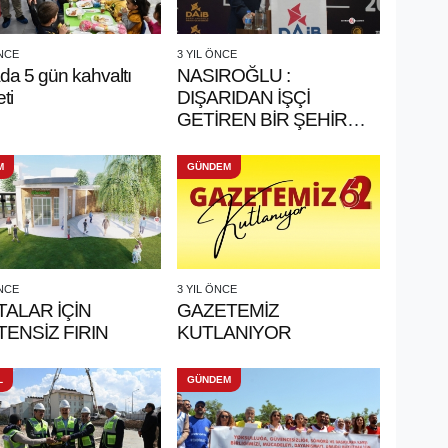
ÖNCE
3 YIL ÖNCE
da 5 gün kahvaltı
NASIROĞLU :
ti
DIŞARIDAN İŞÇİ
GETİREN BİR ŞEHİR
HALİNE GETİRECEĞİZ
M
GÜNDEM
ÖNCE
3 YIL ÖNCE
ALAR İÇİN
GAZETEMİZ
ENSİZ FIRIN
KUTLANIYOR
L
GÜNDEM