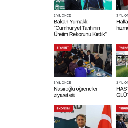
2 YIL ÖNCE
3 YIL 
Bakan Yumaklı:
Hafta
''Cumhuriyet Tarihinin
hizme
Üretim Rekorunu Kırdık''
SİYASET
YAŞA
3 YIL ÖNCE
3 YIL 
Nasıroğlu öğrencileri
HAST
ziyaret etti
GLÜT
EKONOMİ
YERE