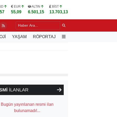
SD
EUR
ALTIN
BİST
,57
55,09
6.501,15
13.703,13
OJİ
YAŞAM
RÖPORTAJ
SMİ
İLANLAR
Bugün yayınlanan resmi ilan
bulunamadı!...