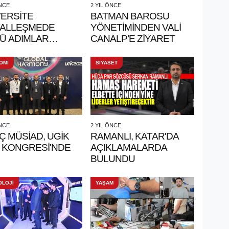
ÖNCE
2 YIL ÖNCE
VERSİTE
BATMAN BAROSU
İTALLEŞMEDE
YÖNETİMİNDEN VALİ
Ü ADIMLAR
CANALP’E ZİYARET
YOR
OMİ
SİYASET
ÖNCE
2 YIL ÖNCE
Ç MÜSİAD, UGİK
RAMANLI, KATAR'DA
4 KONGRESİ'NDE
AÇIKLAMALARDA
BULUNDU
OLOJİ
YAŞAM