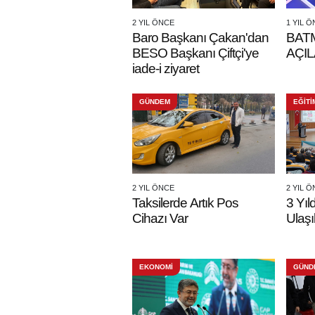
2 YIL ÖNCE
1 YIL 
Baro Başkanı Çakan'dan
BAT
BESO Başkanı Çiftçi'ye
AÇIL
iade-i ziyaret
GÜNDEM
EĞİTİ
2 YIL ÖNCE
2 YIL 
Taksilerde Artık Pos
3 Yıl
Cihazı Var
Ulaşı
EKONOMİ
GÜND