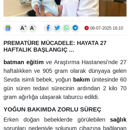
+
-
A
A
08-07-2025 16:10
PREMATÜRE MÜCADELE: HAYATA 27
HAFTALIK BAŞLANGIÇ ...
batman
eğitim
ve Araştırma Hastanesi'nde 27
haftalıkken ve 905 gram olarak dünyaya gelen
Sevda isimli bebek, yoğun
bakım
ünitesinde 60
gün süren tedavi sürecinin ardından 2 kilo 70
gram ağırlığa ulaşarak taburcu edildi.
YOĞUN BAKIMDA ZORLU SÜREÇ
Erken doğan bebeklerde görülebilen
sağlık
sorunları nedeniyle solunum cihazına bağlanan