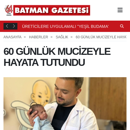
ÜRETİCİLERE UYGULAMALI "YEŞİL BUDAMA" EĞİTİMİ
D
E
T
8 SAAT ÖNCE
ANASAYFA
HABERLER
SAĞLIK
60 GÜNLÜK MUCİZEYLE HAYAT
60 GÜNLÜK MUCİZEYLE
HAYATA TUTUNDU