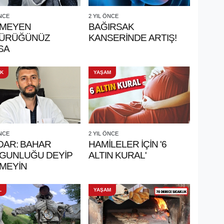
ÖNCE
2 YIL ÖNCE
MEYEN
BAĞIRSAK
ÜRÜĞÜNÜZ
KANSERİNDE ARTIŞ!
SA
IK
YAŞAM
ÖNCE
2 YIL ÖNCE
DAR: BAHAR
HAMİLELER İÇİN '6
GUNLUĞU DEYİP
ALTIN KURAL'
MEYİN
L
YAŞAM