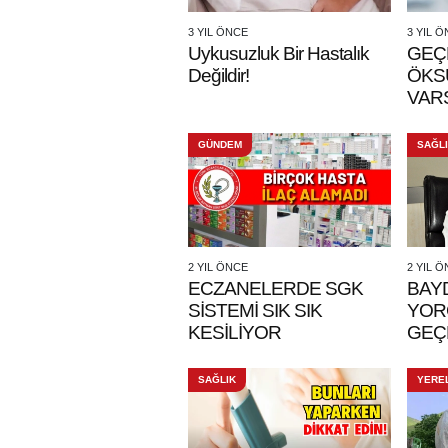
3 YIL ÖNCE
3 YIL 
Uykusuzluk Bir Hastalık
GEÇ
Değildir!
ÖKS
VAR
GÜNDEM
SAĞL
2 YIL ÖNCE
2 YIL 
ECZANELERDE SGK
BAY
SİSTEMİ SIK SIK
YOR
KESİLİYOR
GEÇ
SAĞLIK
YERE