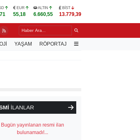
SD
EUR
ALTIN
BİST
,71
55,18
6.660,55
13.779,39
DA YILLARIN SORUNU DEĞİŞİYOR
6 SAAT ÖNCE
OJİ
YAŞAM
RÖPORTAJ
SMİ
İLANLAR
Bugün yayınlanan resmi ilan
bulunamadı!...