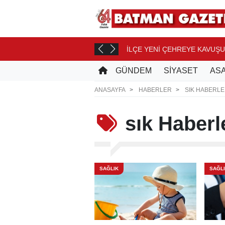
İLÇE YENİ ÇEHREYE KAVUŞ
 SAAT ÖNCE
GÜNDEM
SİYASET
ASA
ANASAYFA
HABERLER
SIK HABERLE
sık
Haberle
SAĞLIK
SAĞL