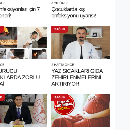
ÖNCE
3 YIL ÖNCE
nfeksiyonları için 7
Çocuklarda kış
 öneri!
enfeksiyonu uyarısı!
L
SAĞLIK
NCE
2 HAFTA ÖNCE
URUCU
YAZ SICAKLARI GIDA
AKLARDA ZORLU
ZEHİRLENMELERİNİ
Aİ
ARTIRIYOR
IK
SAĞLIK