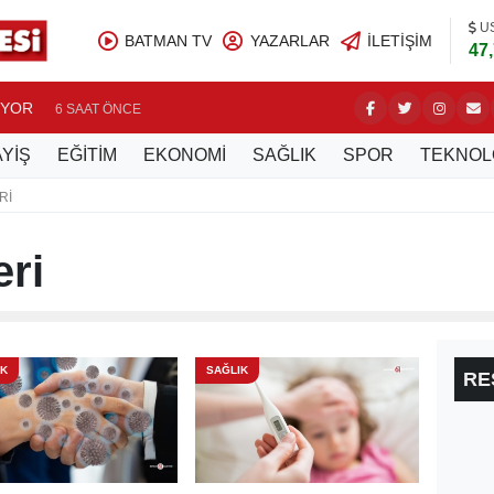
U
BATMAN TV
YAZARLAR
İLETIŞIM
47
UYOR
BATMAN’
6 SAAT ÖNCE
YİŞ
EĞİTİM
EKONOMİ
SAĞLIK
SPOR
TEKNOL
RI
ri
IK
SAĞLIK
RE