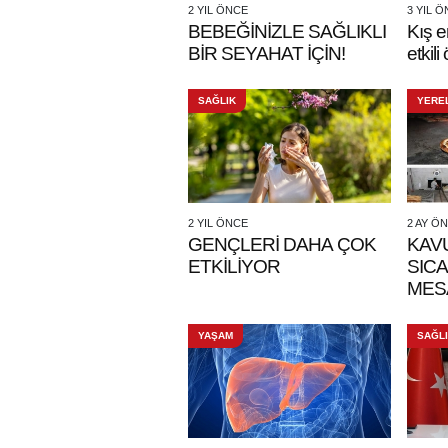
2 YIL ÖNCE
3 YIL 
BEBEĞİNİZLE SAĞLIKLI
Kış e
BİR SEYAHAT İÇİN!
etkili
SAĞLIK
YERE
2 YIL ÖNCE
2 AY Ö
GENÇLERİ DAHA ÇOK
KAV
ETKİLİYOR
SIC
MES
YAŞAM
SAĞL