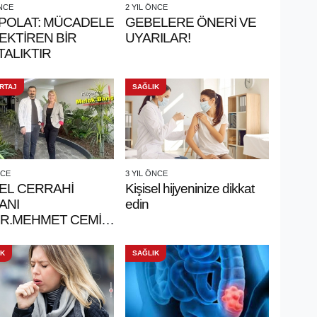
ÖNCE
2 YIL ÖNCE
POLAT: MÜCADELE
GEBELERE ÖNERİ VE
EKTİREN BİR
UYARILAR!
ALIKTIR
RTAJ
SAĞLIK
NCE
3 YIL ÖNCE
EL CERRAHİ
Kişisel hijyeninize dikkat
ANI
edin
DR.MEHMET CEMİL
: CERRAHİ,
TI YENİDEN
IK
SAĞLIK
MAKTIR