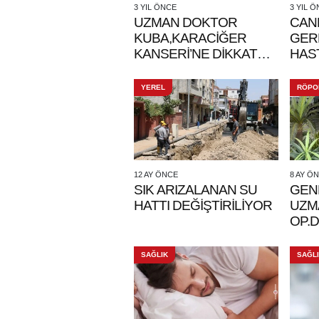
3 YIL ÖNCE
3 YIL 
UZMAN DOKTOR
CAN
KUBA,KARACİĞER
GER
KANSERİ’NE DİKKAT
HAST
ÇEKTİ
YEREL
RÖPO
12 AY ÖNCE
8 AY Ö
SIK ARIZALANAN SU
GEN
HATTI DEĞİŞTİRİLİYOR
UZM
OP.
KUBA
HAYA
SAĞLIK
SAĞL
KUR