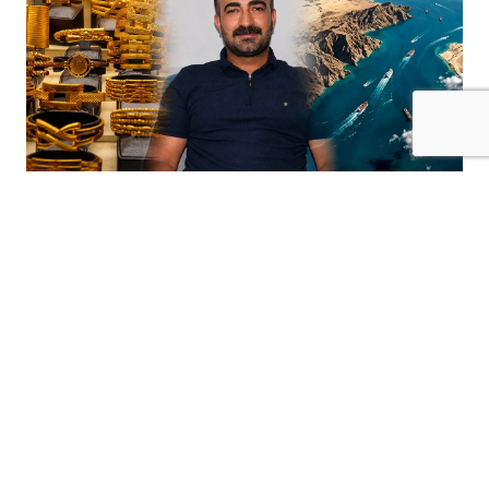
+
-
A
A
03-08-2026 14:40
Ekonomist Tekin: Altın Fiyatlarını Sadece
Jeopolitik Gerilimler Belirlemiyor
Ekonomist Yasin Tekin, ABD ile İran
arasındaki gerilime rağmen
altın
fiyatlarında
beklenen yükselişin yaşanmamasını
değerlendirerek, altının yönünü artık tek