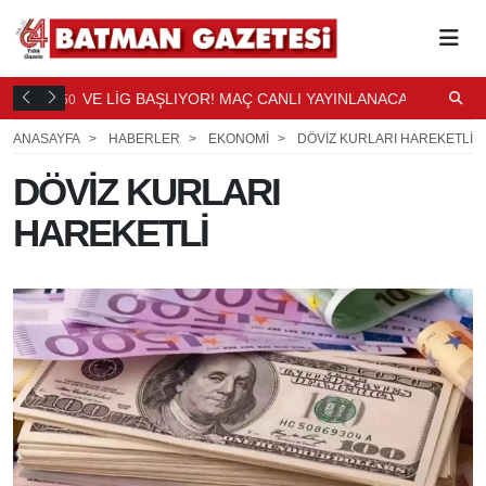
DÜŞTÜ
VE LİG BAŞLIYOR! MAÇ CANLI YAYINLANACAK
S
50
2
SAAT ÖNCE
S
ANASAYFA
HABERLER
EKONOMİ
DÖVİZ KURLARI HAREKETLİ
DÖVİZ KURLARI
HAREKETLİ