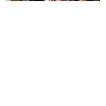
+
-
A
A
06-08-2026 17:19
Saadet Partisi Batman İl Başkanı Mehmet
Fırat ve yönetim kurulu üyeleri, siyasi
partilere yönelik ziyaret programı
kapsamında Milliyetçi Hareket Partisi
(MHP) Batman Merkez İlçe Başkanlığı'nı
ziyaret etti.
MHP
batman
Merkez İlçe Başkanı Ramazan
Toy tarafından karşılanan Saadet Partisi
heyeti, ziyaretin samimi ve verimli bir
atmosferde geçtiğini belirtti.