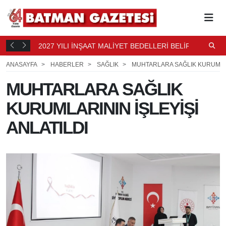
2027 YILI İNŞAAT MALİYET BEDELLERİ BELİRLENDİ
N
14 SAAT
B
15 SAAT ÖNCE
ANASAYFA
HABERLER
SAĞLIK
MUHTARLARA SAĞLIK KURUMLARI
MUHTARLARA SAĞLIK
KURUMLARININ İŞLEYİŞİ
ANLATILDI