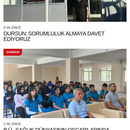
2 YIL ÖNCE
DURSUN: SORUMLULUK ALMAYA DAVET
EDİYORUZ
GÜNDEM
2 YIL ÖNCE
B.Ü., SAĞLIK DÜNYASININ OSCAR'LARINDA