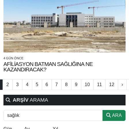
4 GÜN ÖNCE
AFİLİASYON BATMAN SAĞLIĞINA NE
KAZANDIRACAK?
2
3
4
5
6
7
8
9
10
11
12
›
ARŞİV
ARAMA
ARA
Gün
Ay
Yıl