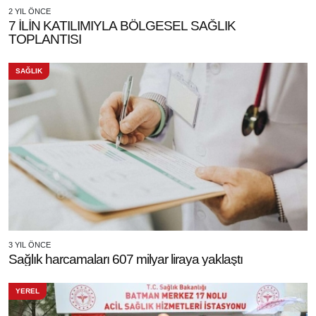
2 YIL ÖNCE
7 İLİN KATILIMIYLA BÖLGESEL SAĞLIK
TOPLANTISI
SAĞLIK
3 YIL ÖNCE
Sağlık harcamaları 607 milyar liraya yaklaştı
YEREL