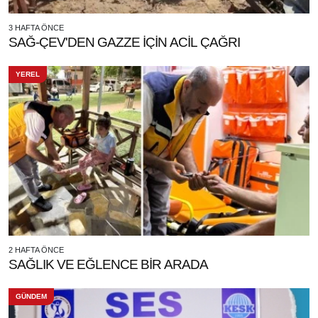
3 HAFTA ÖNCE
SAĞ-ÇEV'DEN GAZZE İÇİN ACİL ÇAĞRI
YEREL
2 HAFTA ÖNCE
SAĞLIK VE EĞLENCE BİR ARADA
GÜNDEM