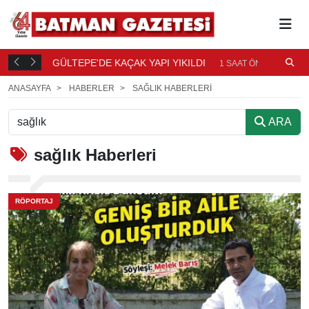
BATMAN SİYASETİNDE DİYALOG TEMASI
1 SAAT ÖNCE
17 SAA
ÖNCE
ANASAYFA
HABERLER
SAĞLIK HABERLERI
ARA
sağlık
Haberleri
RÖPORTAJ