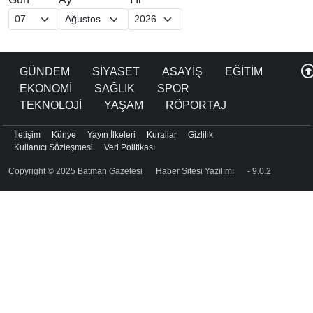
GÜNDEM
SİYASET
ASAYİŞ
EĞİTİM
EKONOMİ
SAĞLIK
SPOR
TEKNOLOJİ
YAŞAM
RÖPORTAJ
İletişim
Künye
Yayın İlkeleri
Kurallar
Gizlilik
Kullanıcı Sözleşmesi
Veri Politikası
Copyright © 2025 Batman Gazetesi
Haber Sitesi Yazılımı
- 9.0.2