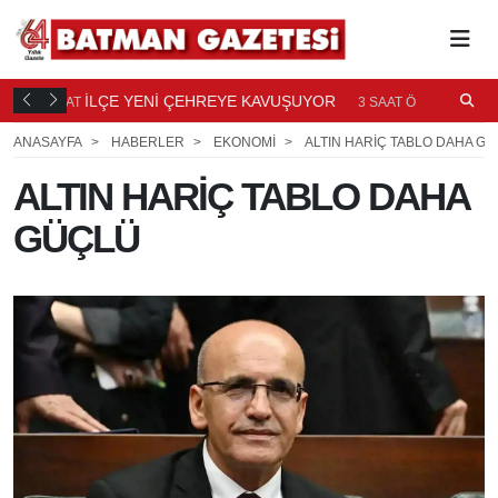
TI
İLÇE YENİ ÇEHREYE KAVUŞUYOR
B
3 SAAT
3 SAAT ÖNCE
Ö
ANASAYFA
HABERLER
EKONOMİ
ALTIN HARİÇ TABLO DAHA G
ALTIN HARİÇ TABLO DAHA
GÜÇLÜ