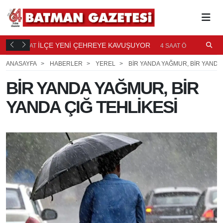
TI
İLÇE YENİ ÇEHREYE KAVUŞUYOR
B
4 SAAT
4 SAAT ÖNCE
Ö
ANASAYFA
HABERLER
YEREL
BİR YANDA YAĞMUR, BİR YANDA 
BİR YANDA YAĞMUR, BİR
YANDA ÇIĞ TEHLİKESİ