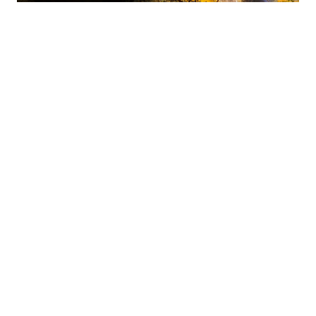
+
-
A
A
07-08-2026 15:22
Batman'ın Gercüş ilçesinde dağlık ve
yüksek rakımlı alanlarda arıcılık yapan
üreticiler, yaklaşan bal hasadı öncesinde
kovan başındaki son hazırlıklarını ve
rötüşlarını tamamlıyor.
Geçtiğimiz
yıl
kuraklık ve olumsuz hava
şartları nedeniyle rekoltede büyük
kayıp
yaşayan arıcılar, bu
sezon
yaşanan
bereketle
moral
buldu.