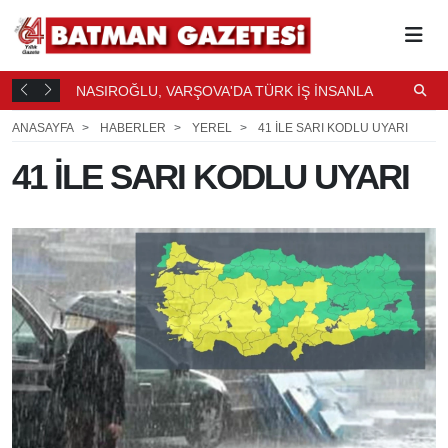
LİRLENDİ
NASIROĞLU, VARŞOVA'DA TÜRK İŞ İNSANLARIYLA
U
BULUŞTU
4 SAAT ÖNCE
ANASAYFA
HABERLER
YEREL
41 İLE SARI KODLU UYARI
41 İLE SARI KODLU UYARI