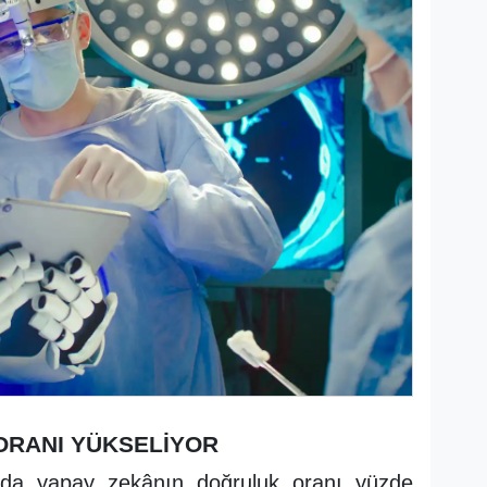
 ORANI YÜKSELİYOR
nda yapay zekânın doğruluk oranı yüzde