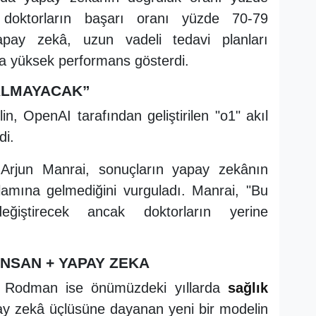
 doktorların başarı oranı yüzde 70-79
apay zekâ, uzun vadeli tedavi planları
 yüksek performans gösterdi.
ALMAYACAK”
n, OpenAI tarafından geliştirilen "o1" akıl
di.
 Arjun Manrai, sonuçların yapay zekânın
nlamına gelmediğini vurguladı. Manrai, "Bu
eğiştirecek ancak doktorların yerine
İNSAN + YAPAY ZEKA
m Rodman ise önümüzdeki yıllarda
sağlık
ay zekâ üçlüsüne dayanan yeni bir modelin