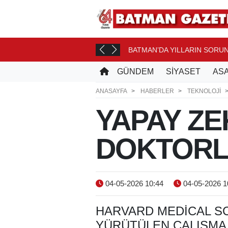
BATMAN’DA YILLARIN SORU
E
GÜNDEM
SİYASET
ASA
ANASAYFA
HABERLER
TEKNOLOJİ
YAPAY ZE
DOKTORLA
04-05-2026 10:44
04-05-2026 1
HARVARD MEDICAL 
YÜRÜTÜLEN ÇALIŞMA,