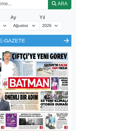
ARA
Ay
Yıl
E-GAZETE