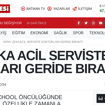
U
BATMAN TV
YAZARLAR
İLETIŞIM
47
NU DEĞİŞİYOR
BATMANL
24 SAAT ÖNCE
YİŞ
EĞİTİM
EKONOMİ
SAĞLIK
SPOR
TEKNOL
YAPAY ZEKA ACİL SERVİSTE DOKTORLARI GERİDE BIRAKTI
KA ACİL SERVİST
RI GERİDE BIRA
0:54
SCHOOL ÖNCÜLÜĞÜNDE
 ÖZELLIKLE ZAMANLA