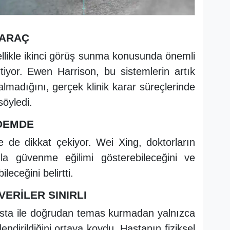
 ARAÇ
likle ikinci görüş sunma konusunda önemli
irtiyor. Ewen Harrison, bu sistemlerin artık
lmadığını, gerçek klinik karar süreçlerinde
söyledi.
NDEMDE
 de dikkat çekiyor. Wei Xing, doktorların
a güvenme eğilimi gösterebileceğini ve
ileceğini belirtti.
VERİLER SINIRLI
sta ile doğrudan temas kurmadan yalnızca
lendirildiğini ortaya koydu. Hastanın fiziksel