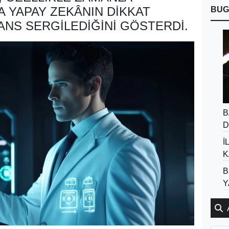
A YAPAY ZEKÂNIN DIKKAT
BUG
ANS SERGILEDIĞINI GÖSTERDI.
B
D
İ
K
B
Y