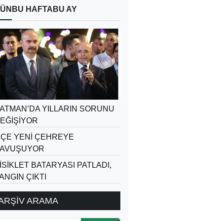
ÜN
BU HAFTA
BU AY
ATMAN’DA YILLARIN SORUNU
EĞİŞİYOR
LÇE YENİ ÇEHREYE
AVUŞUYOR
İSİKLET BATARYASI PATLADI,
ANGIN ÇIKTI
ARŞİV ARAMA