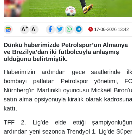
+
-
A
A
17-06-2026 13:42
Dünkü haberimizde Petrolspor’un Almanya
ve Brezilya’dan iki futbolcuyla anlaşmış
olduğunu belirtmiştik.
Haberimizin ardından gece saatlerinde ilk
bombayı patlatan Petrolspor yönetimi, FC
Nürnberg'in Martinikli oyuncusu Mickaël Biron'u
satın alma opsiyonuyla kiralık olarak kadrosuna
kattı.
TFF 2. Lig'de elde ettiği şampiyonluğun
ardından yeni sezonda Trendyol 1. Lig'de Süper