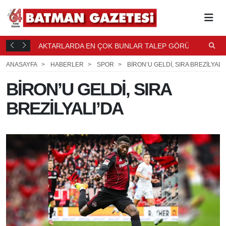
AKTARLARDA EN ÇOK BUNLAR TALEP GÖRÜYOR
V
30 DK.
31 DK. ÖNCE
D
ANASAYFA
HABERLER
SPOR
BİRON’U GELDİ, SIRA BREZİLYALI
BİRON’U GELDİ, SIRA
BREZİLYALI’DA