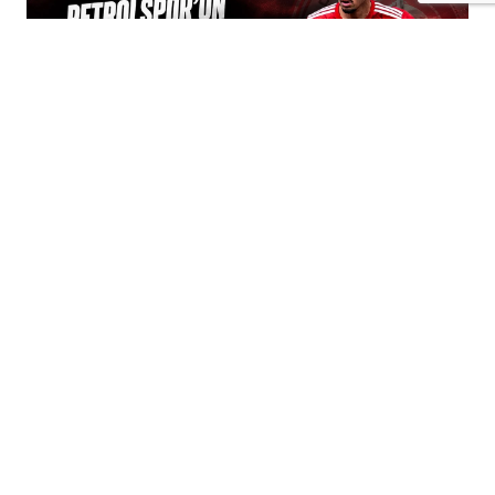
+
-
A
A
05-08-2026 11:22
Batman Petrolspor'un genç
futbolcularından Devran Bozardıç, 2026
Akdeniz Oyunları hazırlıkları kapsamında
oluşturulan U20 Milli Takımı aday
kadrosuna seçildi.
başarı
lı oyuncu, milli takım kampında
sergileyeceği performansla nihai kadroda yer