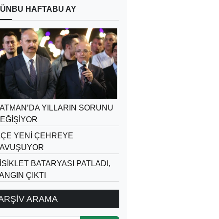
ÜN
BU HAFTA
BU AY
ATMAN’DA YILLARIN SORUNU
EĞİŞİYOR
LÇE YENİ ÇEHREYE
AVUŞUYOR
İSİKLET BATARYASI PATLADI,
ANGIN ÇIKTI
ARŞİV ARAMA