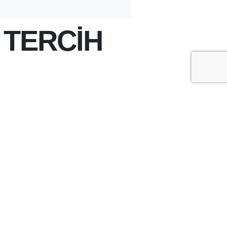
 TERCİH
+
-
A
A
ÇOK OKUNANLAR
ÜN
BU HAFTA
BU AY