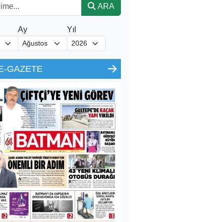
ARA
Ay
Yıl
E-GAZETE