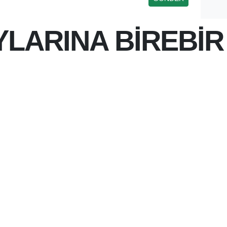
LARINA BİREBİR
 12:04
NDE ADAY ÖĞRENCILERI
 BATMAN ÜNIVERSITESI,
E PETROL CITY AVM'DE
BUG
TANTLARINDA
RACILIĞIYLA ÖĞRENCILERE
IK HIZMETI SUNUYOR.