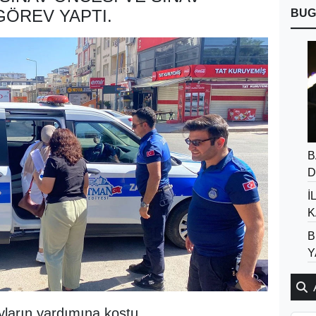
GÖREV YAPTI.
BUG
B
D
İ
K
B
Y
yların yardımına koştu.