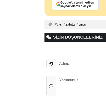
Google’da tercih edilen
kaynak olarak ekleyin
yks
zabıta
sınav
SİZİN
DÜŞÜNCELERİNİZ
Adınız
Düşünceleriniz