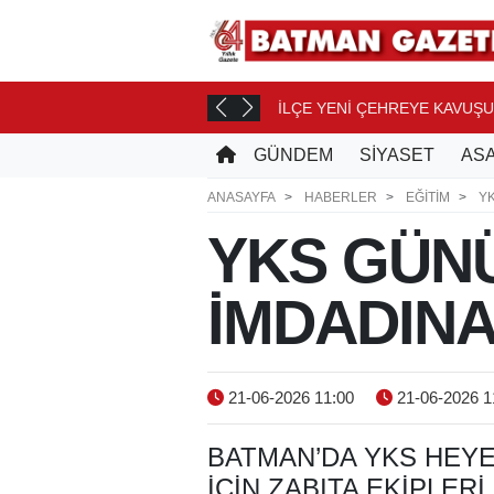
İLÇE YENİ ÇEHREYE KAVUŞ
1 SAAT ÖNCE
GÜNDEM
SİYASET
ASA
ANASAYFA
HABERLER
EĞİTİM
Y
YKS GÜN
İMDADINA
21-06-2026 11:00
21-06-2026 1
BATMAN’DA YKS HEY
IÇIN ZABITA EKIPLERI