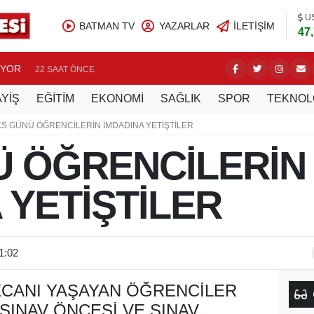
U
BATMAN TV
YAZARLAR
İLETIŞIM
47
UYOR
BATMAN’
22 SAAT ÖNCE
YİŞ
EĞİTİM
EKONOMİ
SAĞLIK
SPOR
TEKNOL
KS GÜNÜ ÖĞRENCİLERİN İMDADINA YETİŞTİLER
Ü ÖĞRENCİLERİN
 YETİŞTİLER
1:02
ECANI YAŞAYAN ÖĞRENCILER
 SINAV ÖNCESI VE SINAV