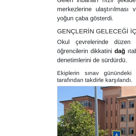
Gelen ihbarları hızlı şekild
merkezlerine ulaştırılması v
yoğun çaba gösterdi.
GENÇLERİN GELECEĞİ İ
Okul çevrelerinde düzen v
öğrencilerin dikkatini
dağ
ıta
denetimlerini de sürdürdü.
Ekiplerin sınav günündeki d
tarafından takdirle karşılandı.