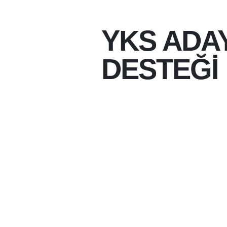
YKS ADAY
DESTEĞİ
06-08-2026 11:54
06-08-2026
YKS TERCIH DÖNEMI
YALNIZ BIRAKMAYAN
BATMAN PARK AVM V
KURDUĞU TANITIM S
AKADEMISYENLERI A
BIREBIR DANIŞMANL