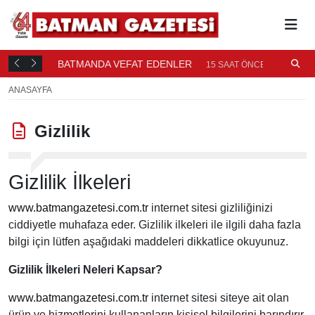
BATMANDA VEFAT EDENLER
Ü
15 SAAT ÖNCE
ANASAYFA
Gizlilik
Gizlilik İlkeleri
www.batmangazetesi.com.tr
internet sitesi gizliliğinizi
ciddiyetle muhafaza eder. Gizlilik ilkeleri ile ilgili daha fazla
bilgi için lütfen aşağıdaki maddeleri dikkatlice okuyunuz.
Gizlilik İlkeleri Neleri Kapsar?
www.batmangazetesi.com.tr
internet sitesi siteye ait olan
ürün ve hizmetlerini kullananların kişisel bilgilerini barındırır.