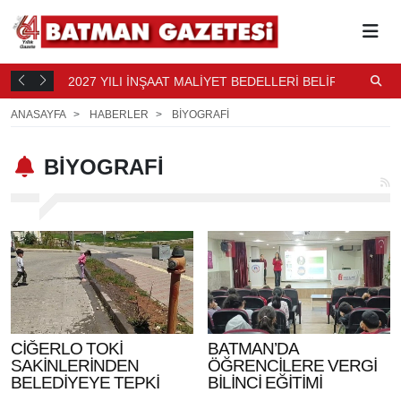
2027 YILI İNŞAAT MALİYET BEDELLERİ BELİRLENDİ
N
15 SAAT
B
16 SAAT ÖNCE
ANASAYFA
HABERLER
BİYOGRAFİ
BİYOGRAFİ
CİĞERLO TOKİ
BATMAN’DA
SAKİNLERİNDEN
ÖĞRENCİLERE VERGİ
BELEDİYEYE TEPKİ
BİLİNCİ EĞİTİMİ