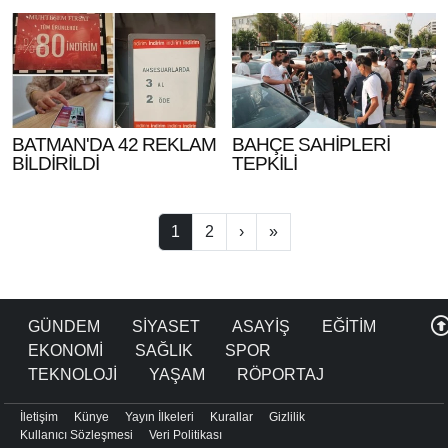
BATMAN'DA 42 REKLAM
BAHÇE SAHİPLERİ
BİLDİRİLDİ
TEPKİLİ
1
2
›
»
GÜNDEM
SİYASET
ASAYİŞ
EĞİTİM
EKONOMİ
SAĞLIK
SPOR
TEKNOLOJİ
YAŞAM
RÖPORTAJ
İletişim
Künye
Yayın İlkeleri
Kurallar
Gizlilik
Kullanıcı Sözleşmesi
Veri Politikası