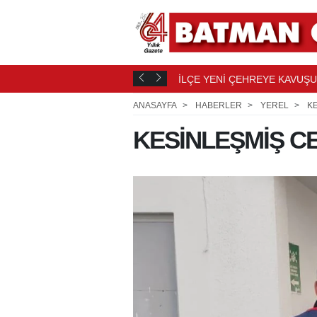
İLÇE YENİ ÇEHREYE KAVUŞ
1 SAAT ÖNCE
ANASAYFA
HABERLER
YEREL
KE
KESİNLEŞMİŞ CE