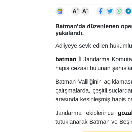
+
-
A
A
Batman'da düzenlenen opera
yakalandı.
Adliyeye sevk edilen hükümlül
batman
İl Jandarma Komutanl
hapis cezası bulunan şahıslar
Batman Valiliğinin açıklamas
çalışmalarda, çeşitli suçlarda
arasında kesinleşmiş hapis c
Jandarma ekiplerince
gözal
tutuklanarak Batman ve Beşiri