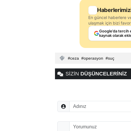
Haberlerimiz
En güncel haberlere v
ulaşmak için bizi favori
Google’da tercih 
kaynak olarak ekl
ceza
operasyon
suç
SİZİN
DÜŞÜNCELERİNİZ
Adınız
Düşünceleriniz