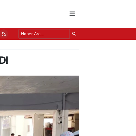
DA YILLARIN SORUNU DEĞİŞİYOR
11 SAAT ÖNCE
DI