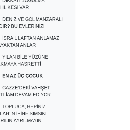
DİKKAT! BOĞULMA
HLİKESİ VAR
DENİZ VE GÖL MANZARALI
DIR? BU EVLERİNİZ!
İSRAİL LAFTAN ANLAMAZ
AYAKTAN ANLAR
YILAN BİLE YÜZÜNE
AKMAYA HASRETTİ
EN AZ ÜÇ ÇOCUK
GAZZE’DEKİ VAHŞET
TLİAM DEVAM EDİYOR
TOPLUCA, HEPİNİZ
LAH’IN İPİNE SIMSIKI
RILIN,AYRILMAYIN