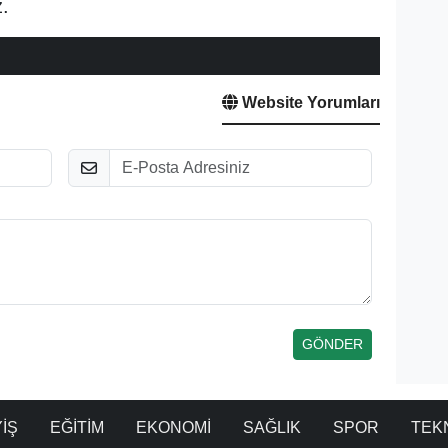
.
Website Yorumları
E-Posta
İŞ
EĞİTİM
EKONOMİ
SAĞLIK
SPOR
TEK