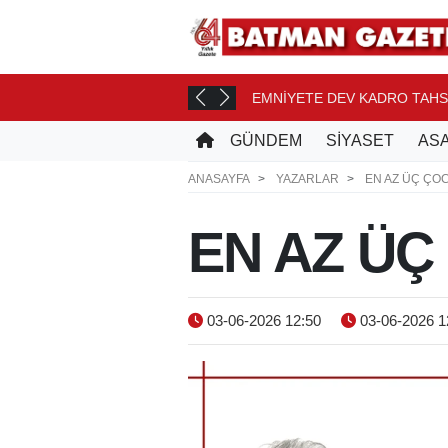
4 AY SÜRE
EMNİYETE DEV KADRO TAHSİ
1 SAAT ÖNCE
GÜNDEM
SİYASET
ASA
ANASAYFA
YAZARLAR
EN AZ ÜÇ ÇO
EN AZ ÜÇ
03-06-2026 12:50
03-06-2026 1