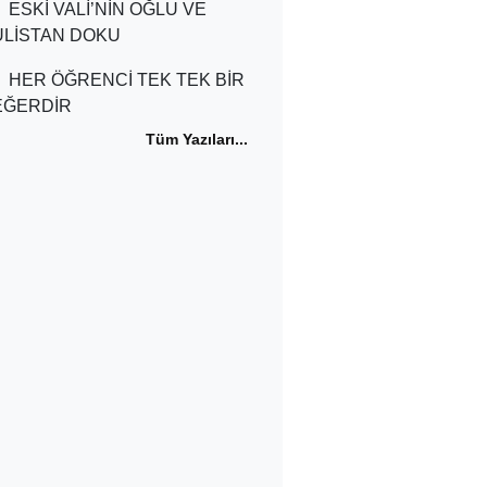
ESKİ VALİ’NİN OĞLU VE
ÜLİSTAN DOKU
HER ÖĞRENCİ TEK TEK BİR
EĞERDİR
Tüm Yazıları...