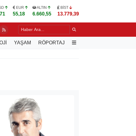
SD
EUR
ALTIN
BİST
,71
55,18
6.660,55
13.779,39
CİHLERİNDE SON UYARI
1 SAAT ÖNCE
OJİ
YAŞAM
RÖPORTAJ