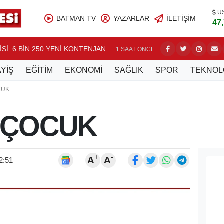
U
BATMAN TV
YAZARLAR
İLETIŞIM
47
Sİ: 6 BİN 250 YENİ KONTENJAN
YKS TER
1 SAAT ÖNCE
YİŞ
EĞİTİM
EKONOMİ
SAĞLIK
SPOR
TEKNOL
CUK
 ÇOCUK
+
-
A
A
2:51