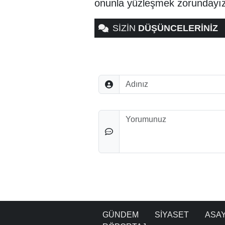
onunla yüzleşmek zorundayız
SİZİN
DÜŞÜNCELERİNİZ
Adınız
Düşünceleriniz
GÜNDEM
SİYASET
ASAY