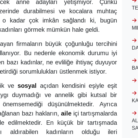
ecek anne adayları yetişmiyor. Çünkü
TE
üzerinde durabilmesi ve kocalara muhtaç
n o kadar çok imkân sağlandı ki, bugün
MI
adınları görmek mümkün hale geldi.
yan firmaların büyük çoğunluğu tercihini
D
llanıyor. Bu nedenle ekonomik durumu iyi
n bazı kadınlar, ne evliliğe ihtiyaç duyuyor
B
tirdiği sorumlulukları üstlenmek istiyor.
mik ve
sosyal
açıdan kendisini eşiyle eşit
ygı duymadığı ve annelik gibi kutsal bir
KA
e önemsemediği düşünülmektedir. Ayrıca
sağlanan bazı hakların,
aile
içi tartışmalarda
AL
fade edilmektedir. En küçük bir tartışmada
SA
ı aldırabilen kadınların olduğu ileri