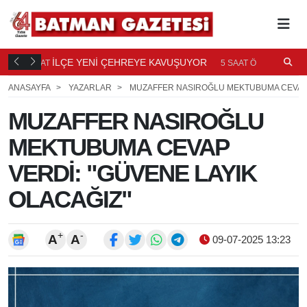
TI
İLÇE YENİ ÇEHREYE KAVUŞUYOR
B
5 SAAT
5 SAAT ÖNCE
Ö
ANASAYFA
YAZARLAR
MUZAFFER NASIROĞLU MEKTUBUMA CEVAP V
MUZAFFER NASIROĞLU
MEKTUBUMA CEVAP
VERDİ: "GÜVENE LAYIK
OLACAĞIZ"
+
-
A
A
09-07-2025 13:23