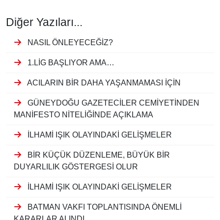
Diğer Yazıları...
NASIL ÖNLEYECEĞİZ?
1.LİG BAŞLIYOR AMA…
ACILARIN BİR DAHA YAŞANMAMASI İÇİN
GÜNEYDOĞU GAZETECİLER CEMİYETİNDEN
MANİFESTO NİTELİĞİNDE AÇIKLAMA
İLHAMİ IŞIK OLAYINDAKİ GELİŞMELER
BİR KÜÇÜK DÜZENLEME, BÜYÜK BİR
DUYARLILIK GÖSTERGESİ OLUR
İLHAMİ IŞIK OLAYINDAKİ GELİŞMELER
BATMAN VAKFI TOPLANTISINDA ÖNEMLİ
KARARLAR ALINDI