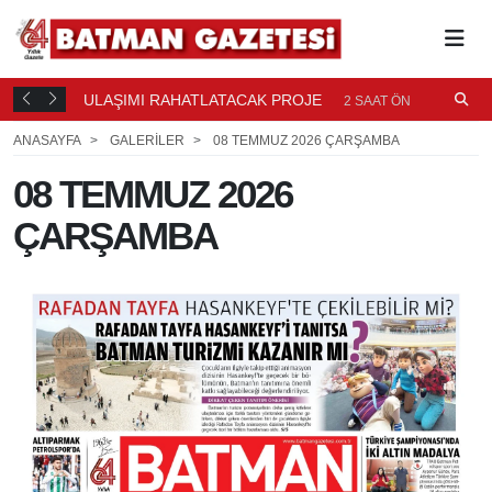
LARIYLA
ULAŞIMI RAHATLATACAK PROJE
O
2 SAAT ÖNCE
U
ANASAYFA
GALERİLER
08 TEMMUZ 2026 ÇARŞAMBA
08 TEMMUZ 2026
ÇARŞAMBA