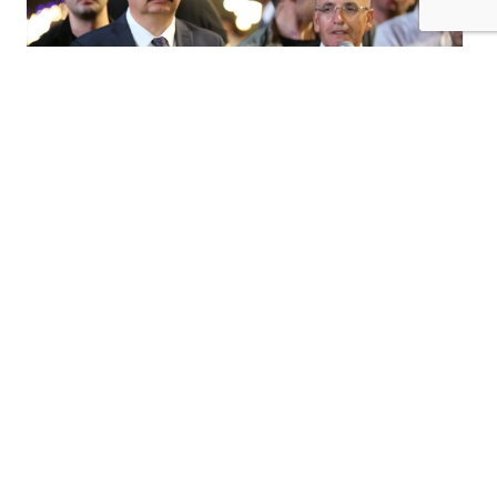
+
-
A
A
08-08-2026 12:02
İLUH DERESİ’NDE BÜYÜK DÖNÜŞÜM,
BATMAN’A 25 DÖNÜMLÜK YENİ YAŞAM
ALANI
Yıllardır Batman’ın önemli sorun alanlarından
biri olarak gündemde olan
İluh
Deresi
çevresi, yürütülen ıslah ve çevre düzenleme
çalışmalarıyla yeni bir görünüme kavuştu.