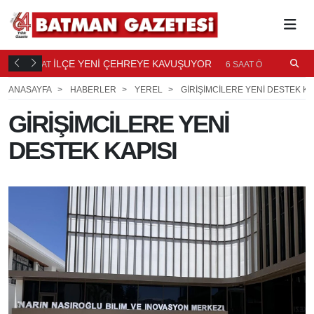
TI
İLÇE YENİ ÇEHREYE KAVUŞUYOR
B
6 SAAT
6 SAAT ÖNCE
Ö
ANASAYFA
HABERLER
YEREL
GİRİŞİMCİLERE YENİ DESTEK KA
GİRİŞİMCİLERE YENİ
DESTEK KAPISI