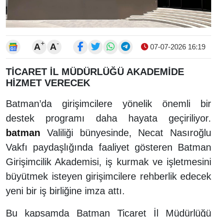
+
-
A
A
07-07-2026 16:19
TİCARET İL MÜDÜRLÜĞÜ AKADEMİDE
HİZMET VERECEK
Batman’da girişimcilere yönelik önemli bir
destek programı daha hayata geçiriliyor.
batman
Valiliği bünyesinde, Necat Nasıroğlu
Vakfı paydaşlığında faaliyet gösteren Batman
Girişimcilik Akademisi, iş kurmak ve işletmesini
büyütmek isteyen girişimcilere rehberlik edecek
yeni bir iş birliğine imza attı.
Bu kapsamda Batman Ticaret İl Müdürlüğü