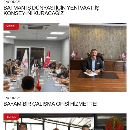
2 AY ÖNCE
BATMAN İŞ DÜNYASI İÇİN YENİ VAAT: İŞ
KONSEYİ’Nİ KURACAĞIZ
YEREL
2 AY ÖNCE
BAYAM-BİR ÇALIŞMA OFİSİ HİZMETTE!
YEREL