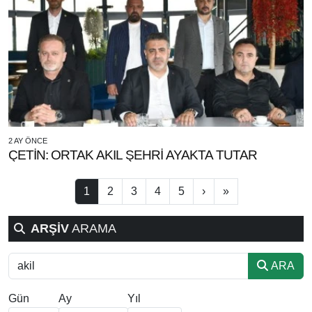
2 AY ÖNCE
ÇETİN: ORTAK AKIL ŞEHRİ AYAKTA TUTAR
1
2
3
4
5
›
»
ARŞİV
ARAMA
ARA
Gün
Ay
Yıl