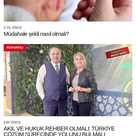
3 YIL ÖNCE
Müdahale şekli nasıl olmalı?
RÖPORTAJ
9 AY ÖNCE
AKIL VE HUKUK REHBER OLMALI: TÜRKİYE
ÇÖZÜM SÜRECİNDE YOLUNU BULMALI