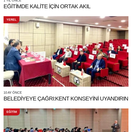
1 YIL ÖNCE
EĞİTİMDE KALİTE İÇİN ORTAK AKIL
YEREL
10 AY ÖNCE
BELEDİYEYE ÇAĞRI:KENT KONSEYİNİ UYANDIRIN
EĞİTİM