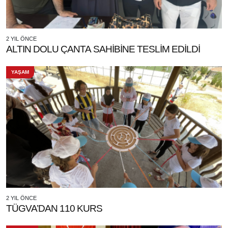
2 YIL ÖNCE
ALTIN DOLU ÇANTA SAHİBİNE TESLİM EDİLDİ
YAŞAM
2 YIL ÖNCE
TÜGVA’DAN 110 KURS