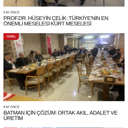
9 AY ÖNCE
PROF.DR. HÜSEYİN ÇELİK: TÜRKİYE'NİN EN
ÖNEMLİ MESELESİ KÜRT MESELESİ
YEREL
8 AY ÖNCE
BATMAN İÇİN ÇÖZÜM: ORTAK AKIL, ADALET VE
ÜRETİM