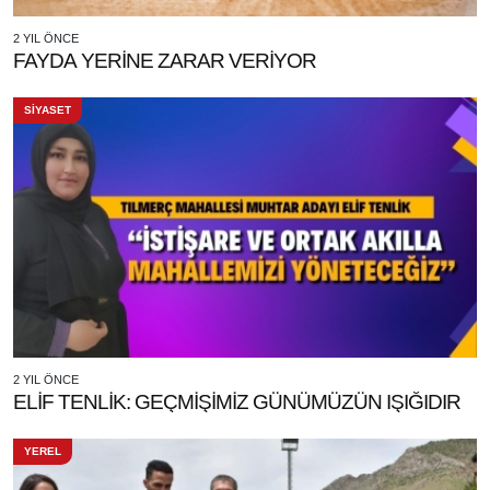
2 YIL ÖNCE
FAYDA YERİNE ZARAR VERİYOR
SİYASET
2 YIL ÖNCE
ELİF TENLİK: GEÇMİŞİMİZ GÜNÜMÜZÜN IŞIĞIDIR
YEREL