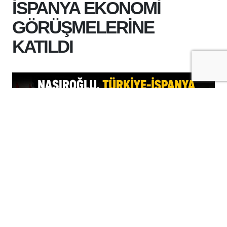
İSPANYA EKONOMİ
GÖRÜŞMELERİNE
KATILDI
+
-
A
A
05-08-2026 16:35