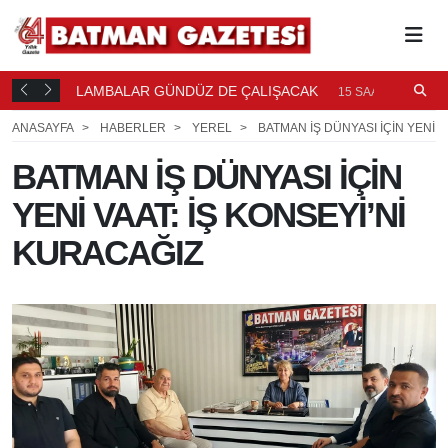
LAMBALAR GÜNDÜZ DE ÇALIŞACAK
P
15 SAAT ÖNCE
P
ANASAYFA
HABERLER
YEREL
BATMAN İŞ DÜNYASI İÇİN YENİ V
BATMAN İŞ DÜNYASI İÇİN
YENİ VAAT: İŞ KONSEYİ’Nİ
KURACAĞIZ