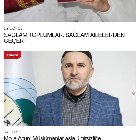
1 YIL ÖNCE
SAĞLAM TOPLUMLAR, SAĞLAM AİLELERDEN
GEÇER
YAŞAM
3 YIL ÖNCE
Molla Altun: Müslümanlar asla ümitsizliğe