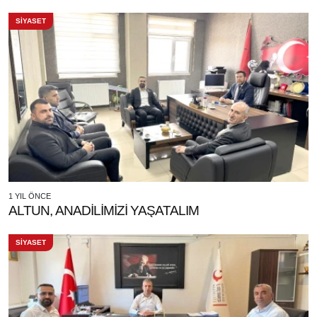
SİYASET
1 YIL ÖNCE
ALTUN, ANADİLİMİZİ YAŞATALIM
SİYASET