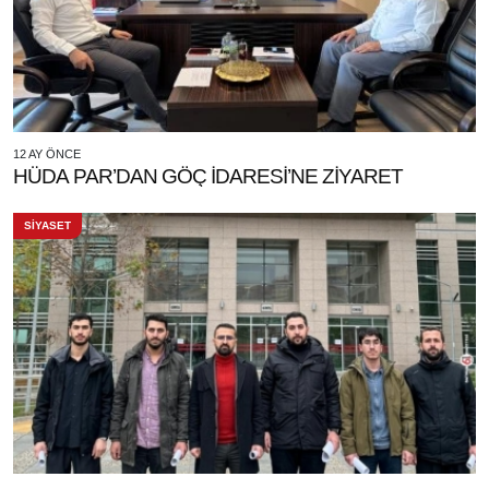
12 AY ÖNCE
HÜDA PAR’DAN GÖÇ İDARESİ’NE ZİYARET
SİYASET