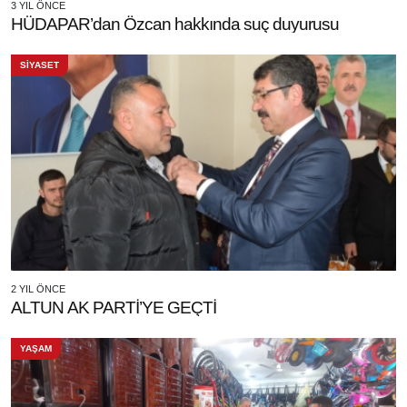
3 YIL ÖNCE
HÜDAPAR’dan Özcan hakkında suç duyurusu
SİYASET
2 YIL ÖNCE
ALTUN AK PARTİ’YE GEÇTİ
YAŞAM