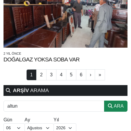
2 YIL ÖNCE
DOĞALGAZ YOKSA SOBA VAR
1
2
3
4
5
6
›
»
ARŞİV
ARAMA
ARA
Gün
Ay
Yıl