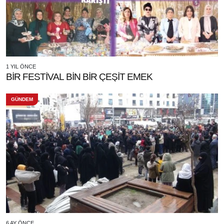
1 YIL ÖNCE
BİR FESTİVAL BİN BİR ÇEŞİT EMEK
GÜNDEM
6 AY ÖNCE