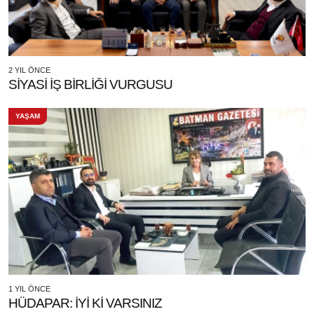
2 YIL ÖNCE
SİYASİ İŞ BİRLİĞİ VURGUSU
YAŞAM
1 YIL ÖNCE
HÜDAPAR: İYİ Kİ VARSINIZ