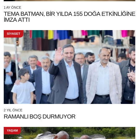
1 AY ÖNCE
TEMA BATMAN, BİR YILDA 155 DOĞA ETKİNLİĞİNE
İMZA ATTI
SİYASET
2 YIL ÖNCE
RAMANLI BOŞ DURMUYOR
YAŞAM