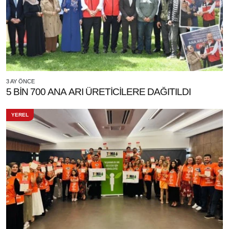
3 AY ÖNCE
5 BİN 700 ANA ARI ÜRETİCİLERE DAĞITILDI
YEREL