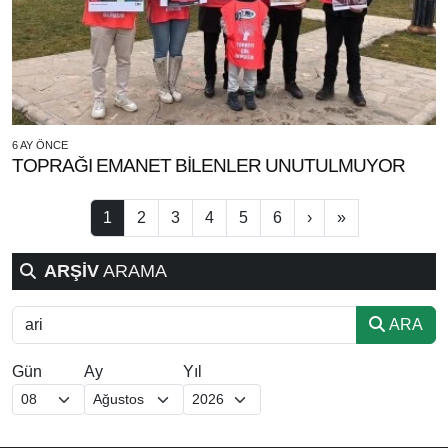
6 AY ÖNCE
TOPRAĞI EMANET BİLENLER UNUTULMUYOR
1
2
3
4
5
6
›
»
ARŞİV
ARAMA
ARA
Gün
Ay
Yıl