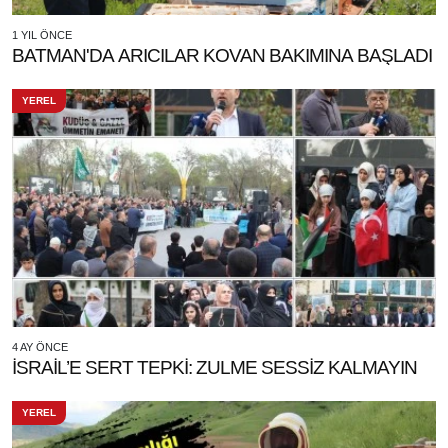
1 YIL ÖNCE
BATMAN'DA ARICILAR KOVAN BAKIMINA BAŞLADI
YEREL
4 AY ÖNCE
İSRAİL’E SERT TEPKİ: ZULME SESSİZ KALMAYIN
YEREL