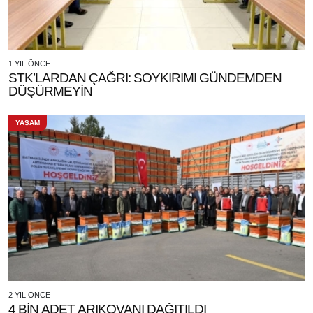
1 YIL ÖNCE
STK’LARDAN ÇAĞRI: SOYKIRIMI GÜNDEMDEN
DÜŞÜRMEYİN
YAŞAM
2 YIL ÖNCE
4 BİN ADET ARIKOVANI DAĞITILDI