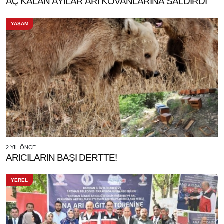
AÇ KALAN AYILAR ARI KOVANLARINA SALDIRDI
YAŞAM
2 YIL ÖNCE
ARICILARIN BAŞI DERTTE!
YEREL