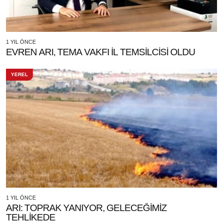
1 YIL ÖNCE
EVREN ARI, TEMA VAKFI İL TEMSİLCİSİ OLDU
YEREL
1 YIL ÖNCE
ARI: TOPRAK YANIYOR, GELECEĞİMİZ
TEHLİKEDE