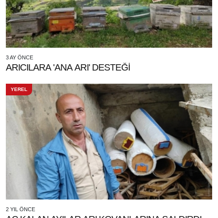
3 AY ÖNCE
ARICILARA 'ANA ARI' DESTEĞİ
YEREL
2 YIL ÖNCE