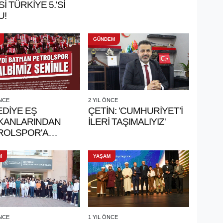
Sİ TÜRKİYE 5.'Sİ
U!
GÜNDEM
ÖNCE
2 YIL ÖNCE
EDİYE EŞ
ÇETİN: 'CUMHURİYET’İ
KANLARINDAN
İLERİ TAŞIMALIYIZ'
ROLSPOR'A
TEK MESAJI
M
YAŞAM
ÖNCE
1 YIL ÖNCE