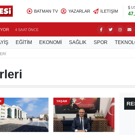
U
BATMAN TV
YAZARLAR
İLETIŞIM
47
UYOR
BATMAN’
4 SAAT ÖNCE
YİŞ
EĞİTİM
EKONOMİ
SAĞLIK
SPOR
TEKNOL
ERI
leri
M
YAŞAM
RE