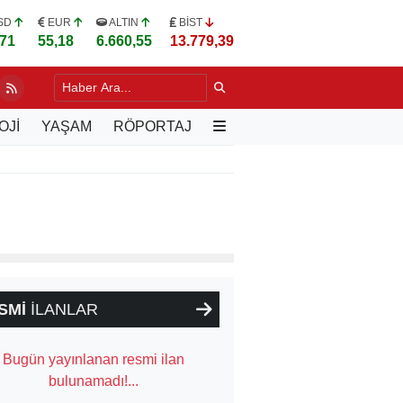
SD
EUR
ALTIN
BİST
,71
55,18
6.660,55
13.779,39
DA YILLARIN SORUNU DEĞİŞİYOR
4 SAAT ÖNCE
OJİ
YAŞAM
RÖPORTAJ
SMİ
İLANLAR
Bugün yayınlanan resmi ilan
bulunamadı!...