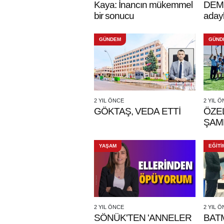
Kaya: İnancın mükemmel
DEM P
bir sonucu
adayl
GÜNDEM
GÜND
2 YIL ÖNCE
2 YIL 
GÖKTAŞ, VEDA ETTİ
ÖZE
ŞAM
YAŞAM
EĞİTİ
2 YIL ÖNCE
2 YIL 
SÖNÜK'TEN 'ANNELER
BAT