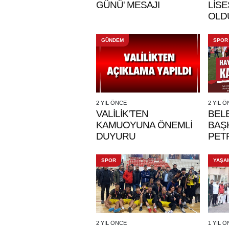
GÜNÜ' MESAJI
LİSE
OLD
GÜNDEM
SPOR
2 YIL ÖNCE
2 YIL 
VALİLİK'TEN
BEL
KAMUOYUNA ÖNEMLİ
BAŞ
DUYURU
PET
DES
SPOR
YAŞA
2 YIL ÖNCE
1 YIL 