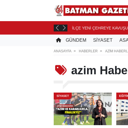
İLÇE YENİ ÇEHREYE KAVUŞ
 SAAT ÖNCE
GÜNDEM
SİYASET
ASA
ANASAYFA
HABERLER
AZIM HABERL
azim
Haber
SİYASET
EĞİTİ