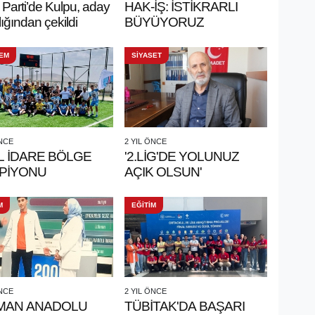
arti’de Kulpu, aday
HAK-İŞ: İSTİKRARLI
ığından çekildi
BÜYÜYORUZ
EM
SİYASET
ÖNCE
2 YIL ÖNCE
L İDARE BÖLGE
'2.LİG'DE YOLUNUZ
PİYONU
AÇIK OLSUN'
M
EĞİTİM
ÖNCE
2 YIL ÖNCE
MAN ANADOLU
TÜBİTAK'DA BAŞARI