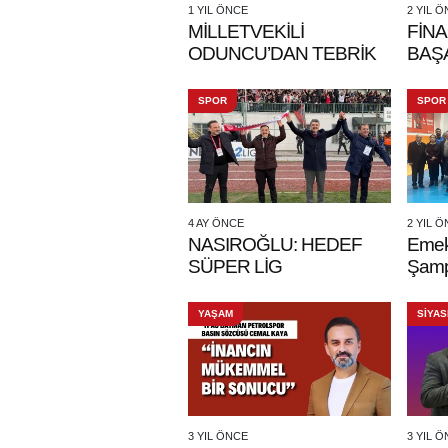
1 YIL ÖNCE
2 YIL 
MİLLETVEKİLİ
FİN
ODUNCU’DAN TEBRİK
BAŞ
SPOR
SPOR
4 AY ÖNCE
2 YIL 
NASIROĞLU: HEDEF
Emekl
SÜPER LİG
Şamp
YAŞAM
SİYAS
3 YIL ÖNCE
3 YIL 