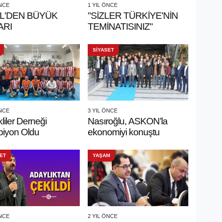
ÖNCE
1 YIL ÖNCE
AL'DEN BÜYÜK
"SİZLER TÜRKİYE'NİN
ARI
TEMİNATISINIZ"
SİYASET
ÖNCE
3 YIL ÖNCE
iler Derneği
Nasıroğlu, ASKON’la
iyon Oldu
ekonomiyi konuştu
ET
YAŞAM
ÖNCE
2 YIL ÖNCE