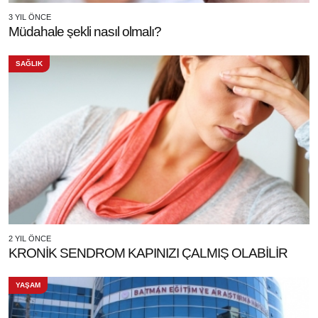
3 YIL ÖNCE
Müdahale şekli nasıl olmalı?
SAĞLIK
2 YIL ÖNCE
KRONİK SENDROM KAPINIZI ÇALMIŞ OLABİLİR
YAŞAM