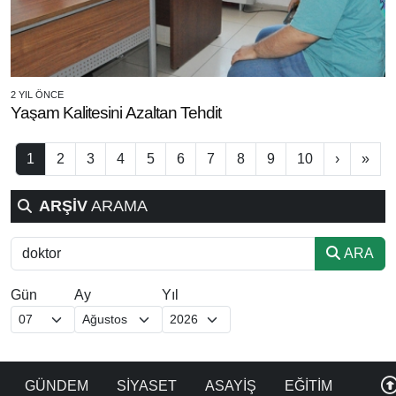
2 YIL ÖNCE
Yaşam Kalitesini Azaltan Tehdit
1
2
3
4
5
6
7
8
9
10
›
»
ARŞİV
ARAMA
ARA
Gün
Ay
Yıl
GÜNDEM
SİYASET
ASAYİŞ
EĞİTİM