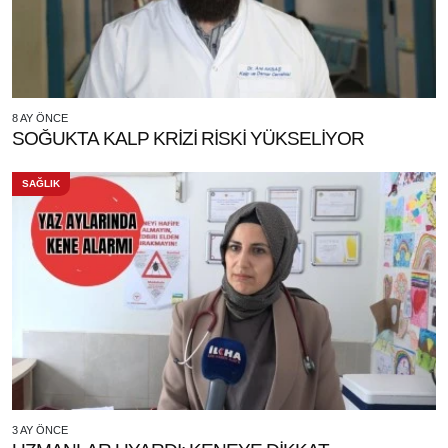
8 AY ÖNCE
SOĞUKTA KALP KRİZİ RİSKİ YÜKSELİYOR
SAĞLIK
3 AY ÖNCE