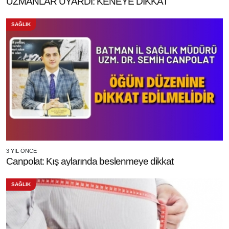
UZMANLAR UYARDI: KENEYE DİKKAT
SAĞLIK
3 YIL ÖNCE
Canpolat: Kış aylarında beslenmeye dikkat
SAĞLIK