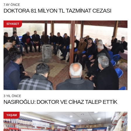
7 AY ÖNCE
DOKTORA 81 MİLYON TL TAZMİNAT CEZASI
SİYASET
3 YIL ÖNCE
NASIROĞLU: DOKTOR VE CİHAZ TALEP ETTİK
YAŞAM