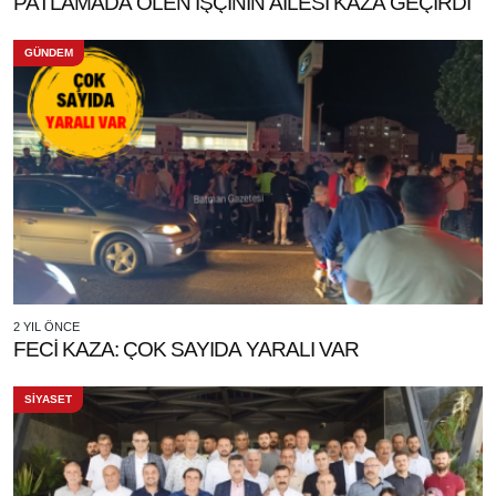
PATLAMADA ÖLEN İŞÇİNİN AİLESİ KAZA GEÇİRDİ
GÜNDEM
2 YIL ÖNCE
FECİ KAZA: ÇOK SAYIDA YARALI VAR
SİYASET