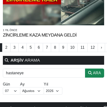
1 YIL ÖNCE
ZİNCİRLEME KAZA MEYDANA GELDİ
2
3
4
5
6
7
8
9
10
11
12
›
ARŞİV
ARAMA
ARA
Gün
Ay
Yıl