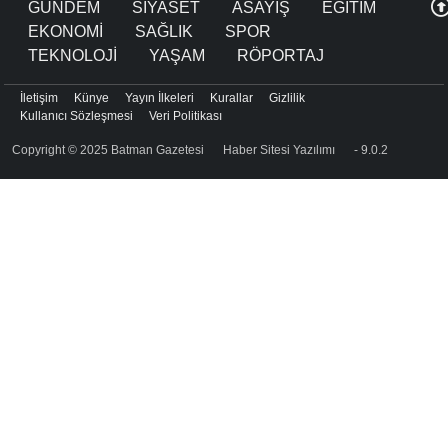
GÜNDEM
SİYASET
ASAYİŞ
EĞİTİM
EKONOMİ
SAĞLIK
SPOR
TEKNOLOJİ
YAŞAM
RÖPORTAJ
İletişim
Künye
Yayın İlkeleri
Kurallar
Gizlilik
Kullanıcı Sözleşmesi
Veri Politikası
Copyright © 2025 Batman Gazetesi
Haber Sitesi Yazılımı
- 9.0.2