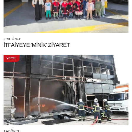
2 YIL ÖNCE
İTFAİYEYE ‘MİNİK’ ZİYARET
YEREL
1 AY ÖNCE