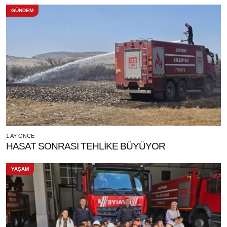
GÜNDEM
1 AY ÖNCE
HASAT SONRASI TEHLİKE BÜYÜYOR
YAŞAM