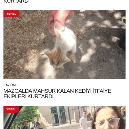
KURTARDI
YEREL
2 AY ÖNCE
MAZGALDA MAHSUR KALAN KEDİYİ İTFAİYE
EKİPLERİ KURTARDI
YEREL