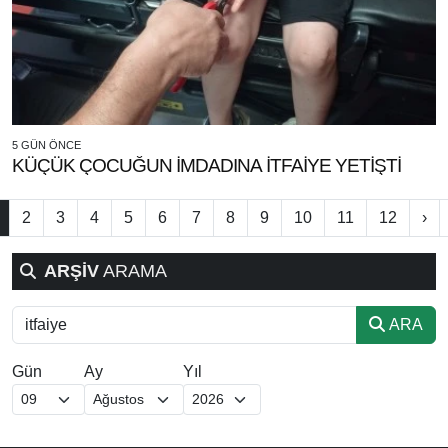
5 GÜN ÖNCE
KÜÇÜK ÇOCUĞUN İMDADINA İTFAİYE YETİŞTİ
2
3
4
5
6
7
8
9
10
11
12
›
ARŞİV
ARAMA
ARA
Gün
Ay
Yıl