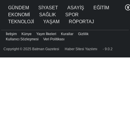
GÜNDEM
SİYASET
ASAYİŞ
EĞİTİM
EKONOMİ
SAĞLIK
SPOR
TEKNOLOJİ
YAŞAM
RÖPORTAJ
İletişim
Künye
Yayın İlkeleri
Kurallar
Gizlilik
Kullanıcı Sözleşmesi
Veri Politikası
Copyright © 2025 Batman Gazetesi
Haber Sitesi Yazılımı
- 9.0.2