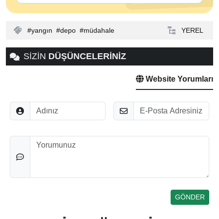
yangın
depo
müdahale
YEREL
SİZİN
DÜŞÜNCELERİNİZ
Website Yorumları
Adınız
E-Posta
Düşünceleriniz