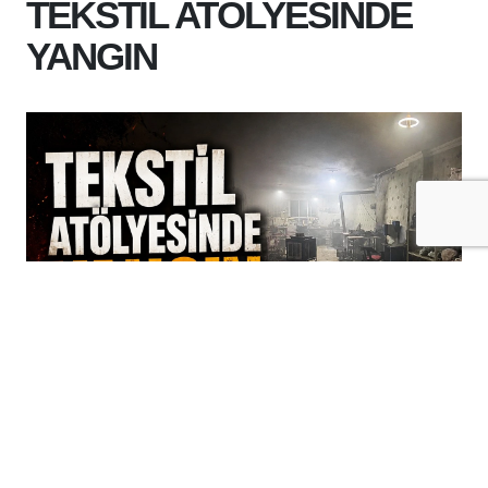
TEKSTİL ATÖLYESİNDE
YANGIN
+
-
A
A
06-08-2026 13:03
Batman'da bir tekstil atölyesinde çıkan
yangın, itfaiye ekiplerinin zamanında