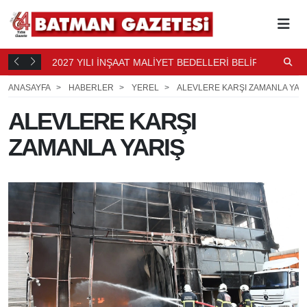
2027 YILI İNŞAAT MALİYET BEDELLERİ BELİRLENDİ
N
16 SAAT
B
16 SAAT ÖNCE
ANASAYFA
HABERLER
YEREL
ALEVLERE KARŞI ZAMANLA YAR
ALEVLERE KARŞI
ZAMANLA YARIŞ