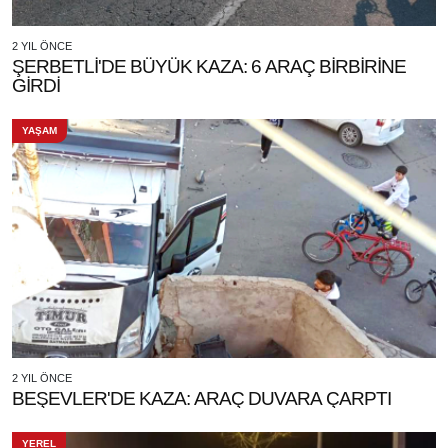
2 YIL ÖNCE
ŞERBETLİ'DE BÜYÜK KAZA: 6 ARAÇ BİRBİRİNE
GİRDİ
YAŞAM
2 YIL ÖNCE
BEŞEVLER'DE KAZA: ARAÇ DUVARA ÇARPTI
YEREL