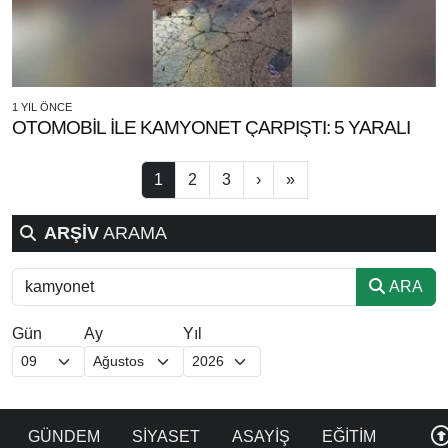
1 YIL ÖNCE
OTOMOBİL İLE KAMYONET ÇARPIŞTI: 5 YARALI
1
2
3
›
»
ARŞİV
ARAMA
ARA
Gün
Ay
Yıl
GÜNDEM
SİYASET
ASAYİŞ
EĞİTİM