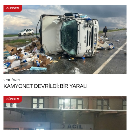
GÜNDEM
2 YIL ÖNCE
KAMYONET DEVRİLDİ: BİR YARALI
GÜNDEM