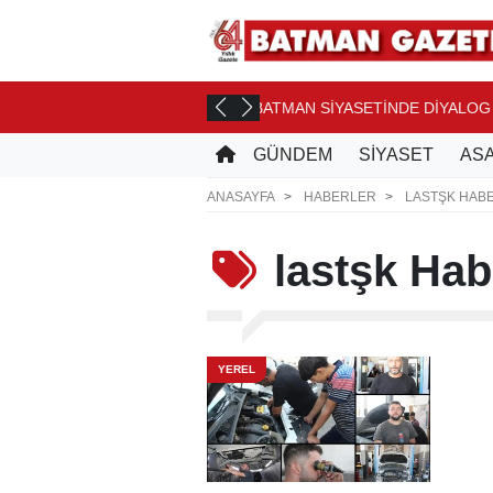
2027 YILI İNŞAAT MALİYE
SAAT ÖNCE
GÜNDEM
SİYASET
ASA
ANASAYFA
HABERLER
LASTŞK HAB
lastşk
Habe
YEREL