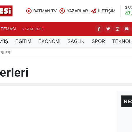
U
BATMAN TV
YAZARLAR
İLETIŞIM
47
T BEDELLERİ BELİRLENDİ
NASIR
7 SAAT ÖNCE
YİŞ
EĞİTİM
EKONOMİ
SAĞLIK
SPOR
TEKNOL
ERLERI
rleri
RE