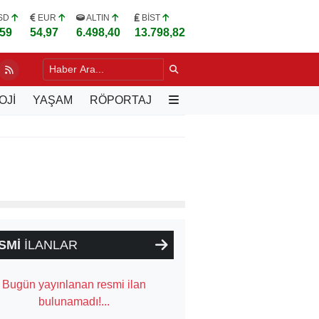
SD
EUR
ALTIN
BİST
,59
54,97
6.498,40
13.798,82
OĞLU, VARŞOVA'DA TÜRK İŞ İNSANLARIYLA BULUŞTU
9 SAAT ÖN
OJİ
YAŞAM
RÖPORTAJ
SMİ
İLANLAR
Bugün yayınlanan resmi ilan
bulunamadı!...