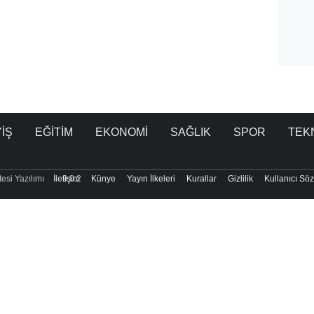
İŞ
EĞİTİM
EKONOMİ
SAĞLIK
SPOR
TEK
esi Yazılımı
İletişim
- 9.0.2
Künye
Yayın İlkeleri
Kurallar
Gizlilik
Kullanıcı Sö