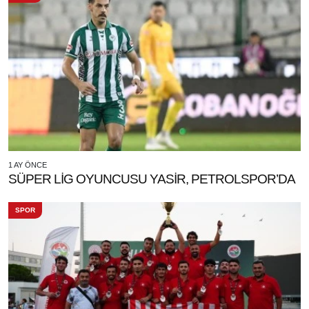
1 AY ÖNCE
SÜPER LİG OYUNCUSU YASİR, PETROLSPOR’DA
SPOR