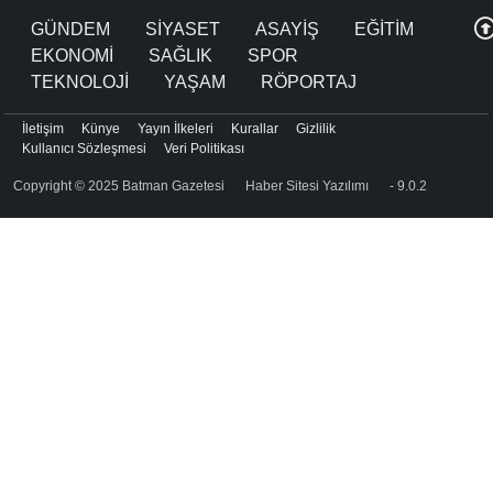
GÜNDEM
SİYASET
ASAYİŞ
EĞİTİM
EKONOMİ
SAĞLIK
SPOR
TEKNOLOJİ
YAŞAM
RÖPORTAJ
İletişim
Künye
Yayın İlkeleri
Kurallar
Gizlilik
Kullanıcı Sözleşmesi
Veri Politikası
Copyright © 2025 Batman Gazetesi
Haber Sitesi Yazılımı
- 9.0.2