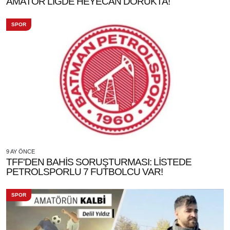
AMATÖR LİGDE HEYECAN DORUKTA!
SPOR
9 AY ÖNCE
TFF'DEN BAHİS SORUŞTURMASI: LİSTEDE
PETROLSPORLU 7 FUTBOLCU VAR!
SPOR