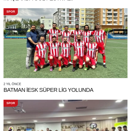
SPOR
2 YIL ÖNCE
BATMAN İESK SÜPER LİG YOLUNDA
SPOR