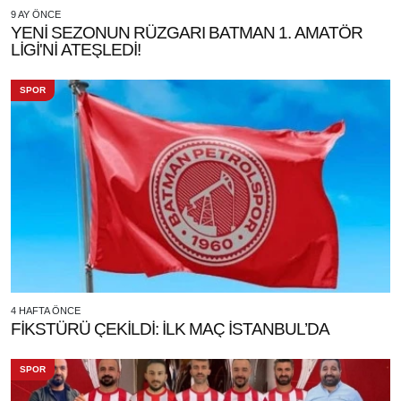
9 AY ÖNCE
YENİ SEZONUN RÜZGARI BATMAN 1. AMATÖR
LİGİ'Nİ ATEŞLEDİ!
SPOR
4 HAFTA ÖNCE
FİKSTÜRÜ ÇEKİLDİ: İLK MAÇ İSTANBUL’DA
SPOR