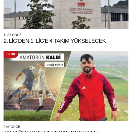
11 AY ÖNCE
2. LİG’DEN 1. LİG’E 4 TAKIM YÜKSELECEK
SPOR
9 AY ÖNCE