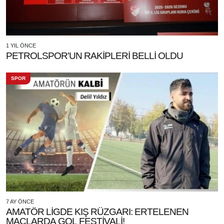
1 YIL ÖNCE
PETROLSPOR'UN RAKİPLERİ BELLİ OLDU
SPOR
7 AY ÖNCE
AMATÖR LİGDE KIŞ RÜZGARI: ERTELENEN
MAÇLARDA GOL FESTİVALİ!