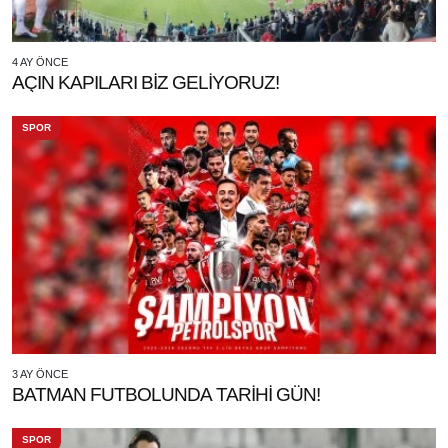
4 AY ÖNCE
AÇIN KAPILARI BİZ GELİYORUZ!
SPOR
3 AY ÖNCE
BATMAN FUTBOLUNDA TARİHİ GÜN!
SPOR