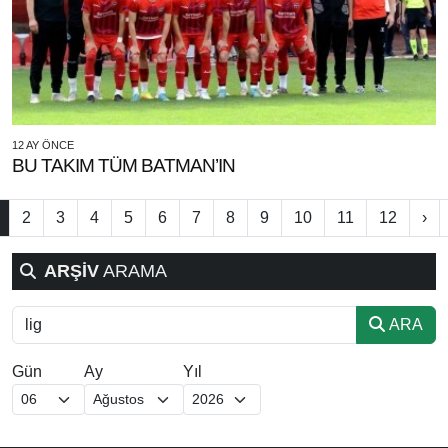
12 AY ÖNCE
BU TAKIM TÜM BATMAN’IN
2
3
4
5
6
7
8
9
10
11
12
›
ARŞİV
ARAMA
ARA
Gün
Ay
Yıl