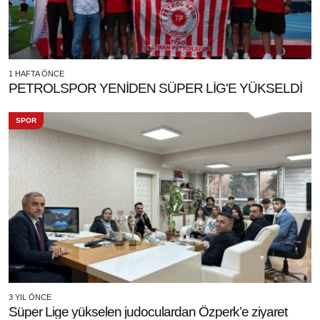
1 HAFTA ÖNCE
PETROLSPOR YENİDEN SÜPER LİG'E YÜKSELDİ
SPOR
3 YIL ÖNCE
Süper Lige yükselen judoculardan Özperk’e ziyaret