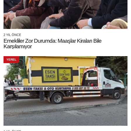
2 YIL ÖNCE
Emekliler Zor Durumda: Maaşlar Kiraları Bile
Karşılamıyor
YEREL