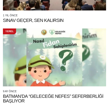
1 YIL ÖNCE
SINAV GEÇER, SEN KALIRSIN
YEREL
9 AY ÖNCE
BATMAN’DA “GELECEĞE NEFES” SEFERBERLİĞİ
BAŞLIYOR