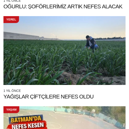
1 YIL ÖNCE
OĞURLU: ŞOFÖRLERİMİZ ARTIK NEFES ALACAK
YEREL
1 YIL ÖNCE
YAĞIŞLAR ÇİFTÇİLERE NEFES OLDU
YAŞAM