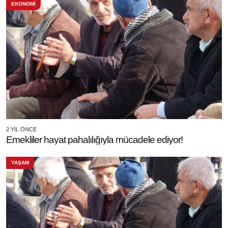
EKONOMİ
2 YIL ÖNCE
Emekliler hayat pahalılığıyla mücadele ediyor!
YAŞAM