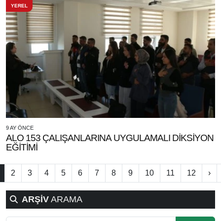
YEREL
9 AY ÖNCE
ALO 153 ÇALIŞANLARINA UYGULAMALI DİKSİYON
EĞİTİMİ
2
3
4
5
6
7
8
9
10
11
12
›
ARŞİV
ARAMA