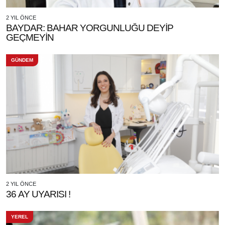
2 YIL ÖNCE
BAYDAR: BAHAR YORGUNLUĞU DEYİP
GEÇMEYİN
GÜNDEM
2 YIL ÖNCE
36 AY UYARISI !
YEREL