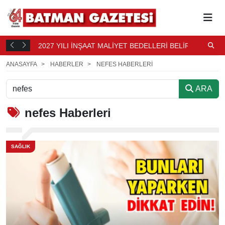
2027 YILI İNŞAAT MALİYET BEDELLERİ BELİRLENDİ
N
12 SAAT
B
13 SAAT ÖNCE
ANASAYFA
HABERLER
NEFES HABERLERI
ARA
nefes
Haberleri
SAĞLIK