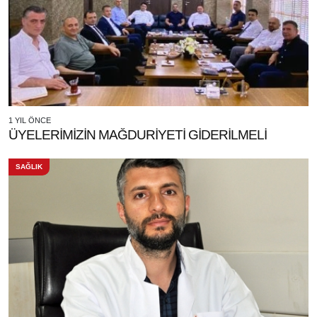
1 YIL ÖNCE
ÜYELERİMİZİN MAĞDURİYETİ GİDERİLMELİ
SAĞLIK