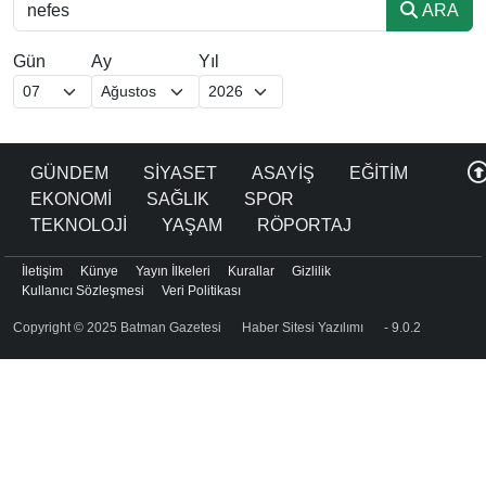
ARA
Gün
Ay
Yıl
GÜNDEM
SİYASET
ASAYİŞ
EĞİTİM
EKONOMİ
SAĞLIK
SPOR
TEKNOLOJİ
YAŞAM
RÖPORTAJ
İletişim
Künye
Yayın İlkeleri
Kurallar
Gizlilik
Kullanıcı Sözleşmesi
Veri Politikası
Copyright © 2025 Batman Gazetesi
Haber Sitesi Yazılımı
- 9.0.2