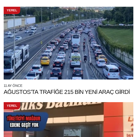
YEREL
11 AY ÖNCE
AĞUSTOS’TA TRAFİĞE 215 BİN YENİ ARAÇ GİRDİ
YEREL