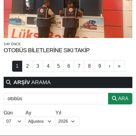
3 AY ÖNCE
OTOBÜS BİLETLERİNE SIKI TAKİP
1
2
3
4
5
6
7
8
9
›
»
ARŞİV
ARAMA
ARA
Gün
Ay
Yıl