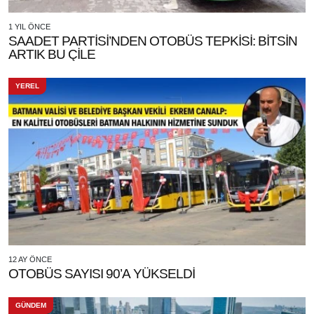
1 YIL ÖNCE
SAADET PARTİSİ’NDEN OTOBÜS TEPKİSİ: BİTSİN
ARTIK BU ÇİLE
YEREL
12 AY ÖNCE
OTOBÜS SAYISI 90’A YÜKSELDİ
GÜNDEM