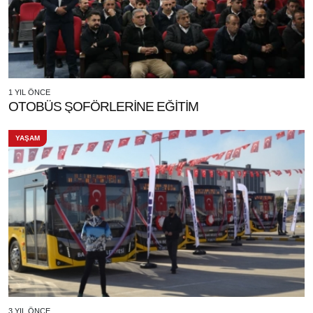
1 YIL ÖNCE
OTOBÜS ŞOFÖRLERİNE EĞİTİM
YAŞAM
3 YIL ÖNCE