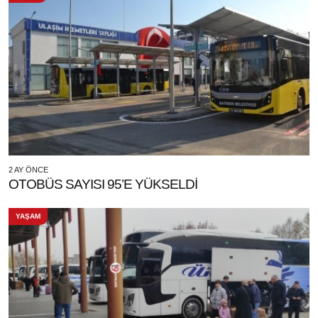
2 AY ÖNCE
OTOBÜS SAYISI 95’E YÜKSELDİ
YAŞAM