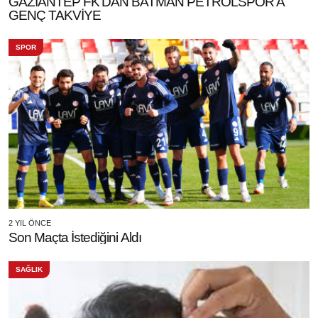
GAZİANTEP FK'DAN BATMAN PETROLSPOR'A
GENÇ TAKVİYE
SPOR
2 YIL ÖNCE
Son Maçta İstediğini Aldı
SAĞLIK