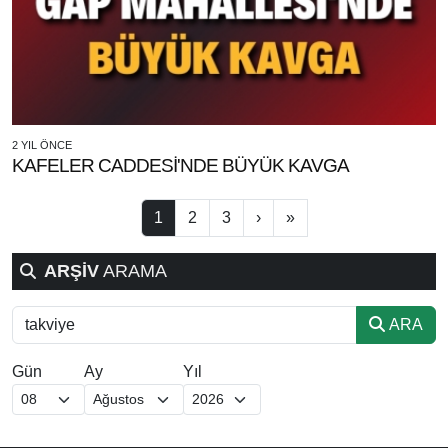
2 YIL ÖNCE
KAFELER CADDESİ'NDE BÜYÜK KAVGA
1
2
3
›
»
ARŞİV
ARAMA
ARA
Gün
Ay
Yıl