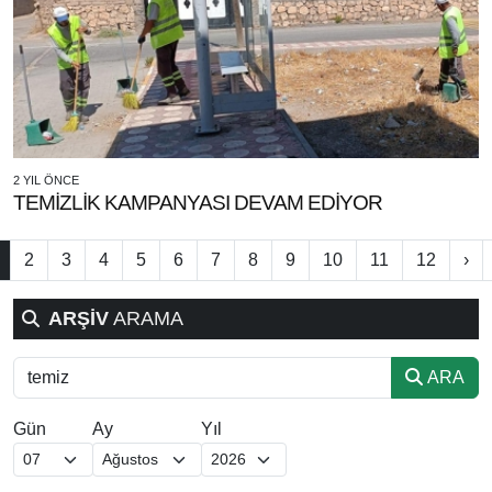
2 YIL ÖNCE
TEMİZLİK KAMPANYASI DEVAM EDİYOR
2
3
4
5
6
7
8
9
10
11
12
›
ARŞİV
ARAMA
ARA
Gün
Ay
Yıl