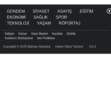
GÜNDEM
SİYASET
ASAYİŞ
EĞİTİM
EKONOMİ
SAĞLIK
SPOR
TEKNOLOJİ
YAŞAM
RÖPORTAJ
İletişim
Künye
Yayın İlkeleri
Kurallar
Gizlilik
Kullanıcı Sözleşmesi
Veri Politikası
Copyright © 2025 Batman Gazetesi
Haber Sitesi Yazılımı
- 9.0.2