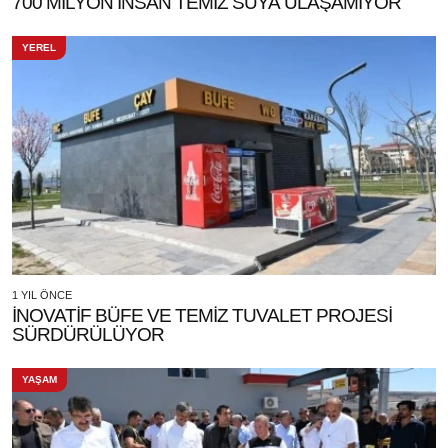
700 MİLYON İNSAN TEMİZ SUYA ULAŞAMIYOR
YEREL
1 YIL ÖNCE
İNOVATİF BÜFE VE TEMİZ TUVALET PROJESİ
SÜRDÜRÜLÜYOR
YAŞAM