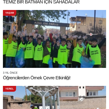
TEMİZ BİR BATMAN İÇİN SAHADALAR
YAŞAM
3 YIL ÖNCE
Öğrencilerden Örnek Çevre Etkinliği!
YEREL