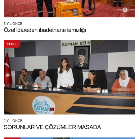
3 YIL ÖNCE
Özel İdareden ibadethane temizliği
YEREL
2 YIL ÖNCE
SORUNLAR VE ÇÖZÜMLER MASADA