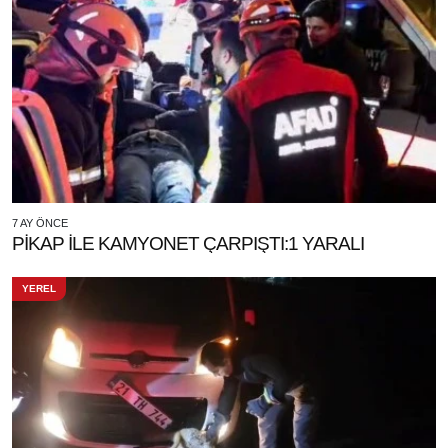
7 AY ÖNCE
PİKAP İLE KAMYONET ÇARPIŞTI:1 YARALI
YEREL