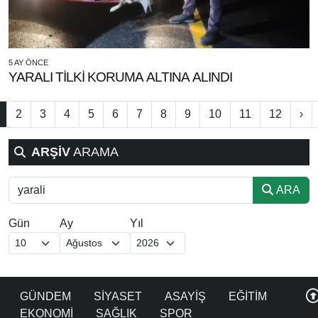
5 AY ÖNCE
YARALI TİLKİ KORUMA ALTINA ALINDI
2
3
4
5
6
7
8
9
10
11
12
›
ARŞİV
ARAMA
ARA
Gün
Ay
Yıl
GÜNDEM
SİYASET
ASAYİŞ
EĞİTİM
EKONOMİ
SAĞLIK
SPOR