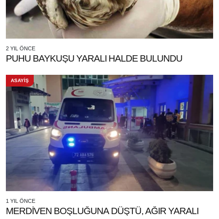
2 YIL ÖNCE
PUHU BAYKUŞU YARALI HALDE BULUNDU
ASAYİŞ
1 YIL ÖNCE
MERDİVEN BOŞLUĞUNA DÜŞTÜ, AĞIR YARALI