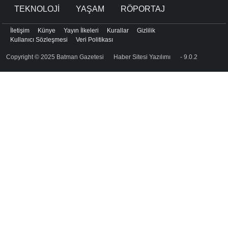
TEKNOLOJİ
YAŞAM
RÖPORTAJ
İletişim
Künye
Yayın İlkeleri
Kurallar
Gizlilik
Kullanıcı Sözleşmesi
Veri Politikası
Copyright © 2025 Batman Gazetesi
Haber Sitesi Yazılımı
- 9.0.2