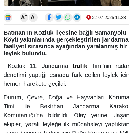
+
-
A
A
22-07-2025 11:38
Batman’ın Kozluk ilçesine bağlı Samanyolu
Köyü yakınlarında gerçekleştirilen jandarma
faaliyeti sırasında ayağından yaralanmış bir
leylek bulundu.
Kozluk 11. Jandarma
trafik
Timi’nin radar
denetimi yaptığı esnada fark edilen leylek için
hemen harekete geçildi.
Durum, Çevre, Doğa ve Hayvanları Koruma
Timi ile Bekirhan Jandarma Karakol
Komutanlığı’na bildirildi. Olay yerine ulaşan
ekipler, yaralı leyleğe ilk müdahaleyi yaptıktan
sonra hayvanı tedavi için Doğa Koruma ve Milli