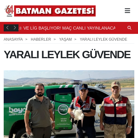
DÜŞTÜ
VE LİG BAŞLIYOR! MAÇ CANLI YAYINLANACAK
S
18
18
SAAT ÖNCE
S
ANASAYFA
HABERLER
YAŞAM
YARALI LEYLEK GÜVENDE
YARALI LEYLEK GÜVENDE