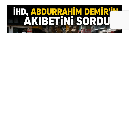
+
-
A
A
09-08-2026 12:00
İnsan Hakları Derneği (İHD) Batman
Şubesi, “Kayıplar Bulunsun, Failler
Yargılansın” eyleminin 749’uncu
haftasında, 17 Ağustos 1995’te gözaltına
alındıktan sonra kendisinden bir daha