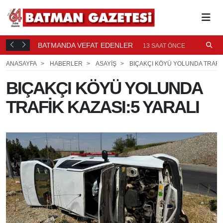
BATMANDA VEFAT EDENLER
Ü
13 SAAT ÖNCE
ANASAYFA
HABERLER
ASAYİŞ
BIÇAKÇI KÖYÜ YOLUNDA TRAFİK
BIÇAKÇI KÖYÜ YOLUNDA
TRAFİK KAZASI:5 YARALI