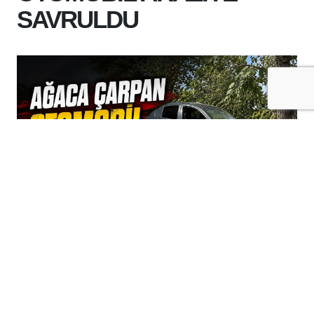
SAVRULDU
+
-
A
A
07-08-2026 15:19
Batman merkeze bağlı Bayraklı köyü
mevkiinde kontrolden çıkan otomobilin
ağaca çarpmasının ardından boş araziye