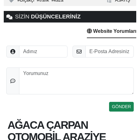
Bıçakçı
trafik
kaza
ASAYİŞ
SİZİN
DÜŞÜNCELERİNİZ
Website Yorumları
Adınız
E-Posta
Düşünceleriniz
AĞACA ÇARPAN
OTOMOBİL ARAZİYE