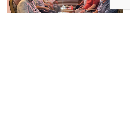
+
-
A
A
06-08-2026 17:19
Saadet Partisi Batman İl Başkanı Mehmet
Fırat ve yönetim kurulu üyeleri, siyasi
partilere yönelik ziyaret programı
kapsamında Milliyetçi Hareket Partisi
(MHP) Batman Merkez İlçe Başkanlığı'nı
ziyaret etti.
MHP
batman
Merkez İlçe Başkanı Ramazan
Toy tarafından karşılanan Saadet Partisi