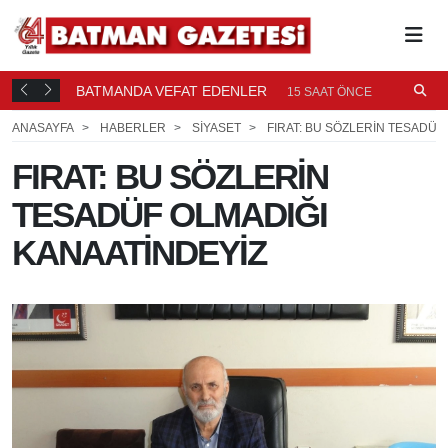
BATMANDA VEFAT EDENLER
Ü
15 SAAT ÖNCE
ANASAYFA
HABERLER
SİYASET
FIRAT: BU SÖZLERİN TESADÜF
FIRAT: BU SÖZLERİN
TESADÜF OLMADIĞI
KANAATİNDEYİZ