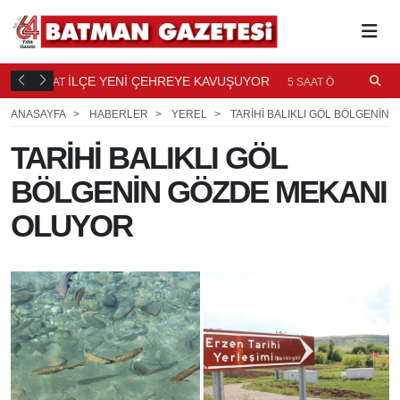
TI
İLÇE YENİ ÇEHREYE KAVUŞUYOR
B
5 SAAT
5 SAAT ÖNCE
Ö
ANASAYFA
HABERLER
YEREL
TARİHİ BALIKLI GÖL BÖLGENİN
TARİHİ BALIKLI GÖL
BÖLGENİN GÖZDE MEKANI
OLUYOR