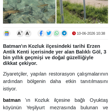
+
-
A
A
10-06-2026 10:38
Batman'ın Kozluk ilçesindeki tarihi Erzen
Antik Kenti içerisinde yer alan Balıklı Göl, 3
bin yıllık geçmişi ve doğal güzelliğiyle
dikkat çekiyor.
Ziyaretçiler, yapılan restorasyon çalışmalarının
ardından bölgenin daha etkin tanıtılmasını
istiyor.
batman
'ın Kozluk ilçesine bağlı Oyuktaş
köyünün Yeşilyurt mezrasında bulunan ve