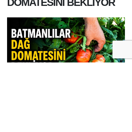
DOMATESİNİ BEKLİYOR
+
-
A
A
06-08-2026 12:11
Kozlukluların göz bebeği, Batman’ın nadir
tescilli ürünlerinden Kozluk Domatesi
hasat için geri sayıma geçildi.