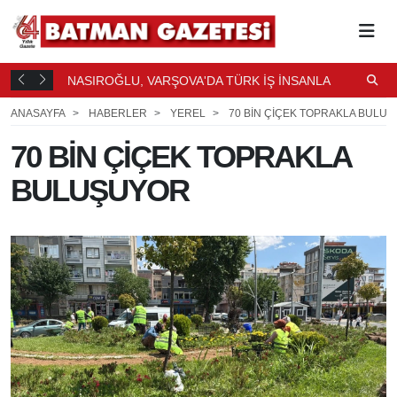
LİRLENDİ
NASIROĞLU, VARŞOVA'DA TÜRK İŞ İNSANLARIYLA
U
BULUŞTU
11 SAAT ÖNCE
ANASAYFA
HABERLER
YEREL
70 BİN ÇİÇEK TOPRAKLA BULU
70 BİN ÇİÇEK TOPRAKLA
BULUŞUYOR