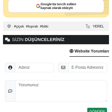
Google’da tercih edilen
kaynak olarak ekleyin
çiçek
toprak
bitki
YEREL
SİZİN
DÜŞÜNCELERİNİZ
Website Yorumları
Adınız
E-Posta
Düşünceleriniz