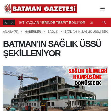
İHTİYAÇLAR YERİNDE TESPİT EDİLİYOR
A
36 DK.
ÖNCE
ANASAYFA
HABERLER
SAĞLIK
BATMAN’IN SAĞLIK ÜSSÜ ŞEKİ
BATMAN’IN SAĞLIK ÜSSÜ
ŞEKİLLENİYOR