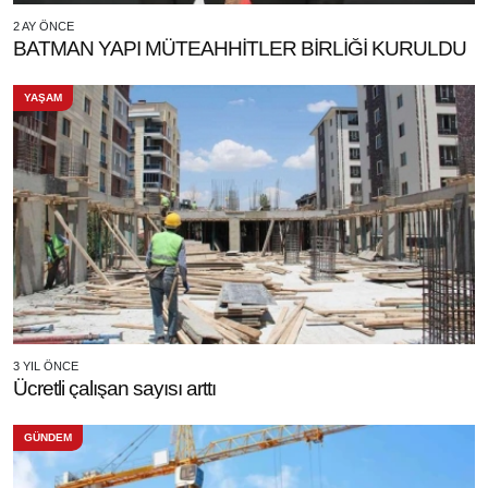
2 AY ÖNCE
BATMAN YAPI MÜTEAHHİTLER BİRLİĞİ KURULDU
YAŞAM
3 YIL ÖNCE
Ücretli çalışan sayısı arttı
GÜNDEM