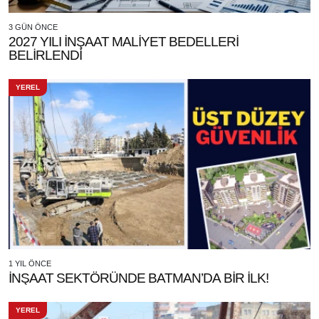
3 GÜN ÖNCE
2027 YILI İNŞAAT MALİYET BEDELLERİ
BELİRLENDİ
YEREL
1 YIL ÖNCE
İNŞAAT SEKTÖRÜNDE BATMAN’DA BİR İLK!
YEREL