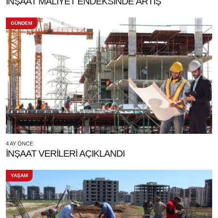
İNŞAAT MALİYET ENDEKSİNDE ARTIŞ
GÜNDEM
4 AY ÖNCE
İNŞAAT VERİLERİ AÇIKLANDI
YAŞAM