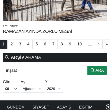
2 YIL ÖNCE
RAMAZAN AYINDA ZORLU MESAİ
1
2
3
4
5
6
7
8
9
10
11
›
»
ARŞİV
ARAMA
ARA
Gün
Ay
Yıl
GÜNDEM
SİYASET
ASAYİŞ
EĞİTİM