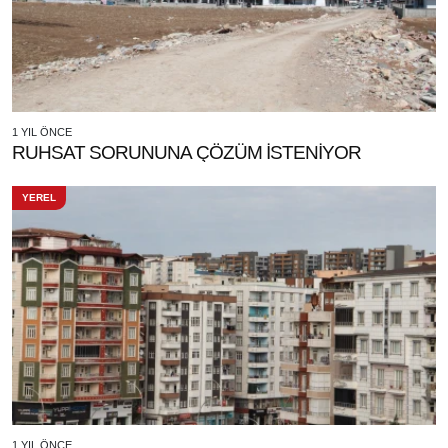
1 YIL ÖNCE
RUHSAT SORUNUNA ÇÖZÜM İSTENİYOR
YEREL
1 YIL ÖNCE