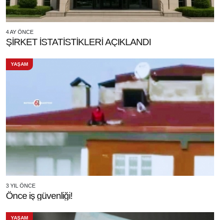
4 AY ÖNCE
ŞİRKET İSTATİSTİKLERİ AÇIKLANDI
YAŞAM
3 YIL ÖNCE
Önce iş güvenliği!
YAŞAM