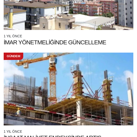
1 YIL ÖNCE
İMAR YÖNETMELİĞİNDE GÜNCELLEME
GÜNDEM
1 YIL ÖNCE