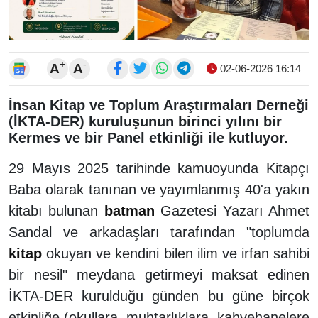
+
-
A
A
02-06-2026 16:14
İnsan Kitap ve Toplum Araştırmaları Derneği
(İKTA-DER) kuruluşunun birinci yılını bir
Kermes ve bir Panel etkinliği ile kutluyor.
29 Mayıs 2025 tarihinde kamuoyunda Kitapçı
Baba olarak tanınan ve yayımlanmış 40'a yakın
kitabı bulunan
batman
Gazetesi Yazarı Ahmet
Sandal ve arkadaşları tarafından "toplumda
kitap
okuyan ve kendini bilen ilim ve irfan sahibi
bir nesil" meydana getirmeyi maksat edinen
İKTA-DER kurulduğu günden bu güne birçok
etkinliğe (okullara, muhtarlıklara, kahvehanelere