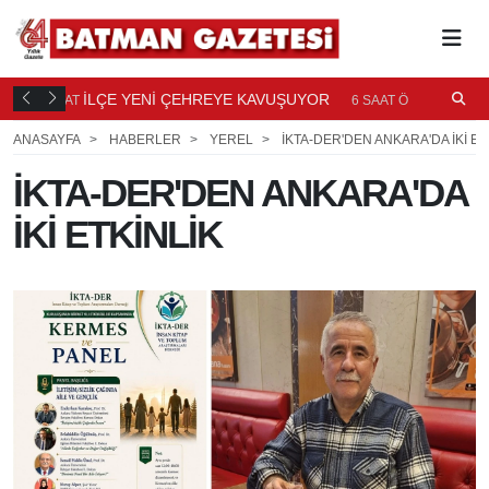
TI
İLÇE YENİ ÇEHREYE KAVUŞUYOR
B
6 SAAT
6 SAAT ÖNCE
Ö
ANASAYFA
HABERLER
YEREL
İKTA-DER'DEN ANKARA'DA İKİ ET
İKTA-DER'DEN ANKARA'DA
İKİ ETKİNLİK