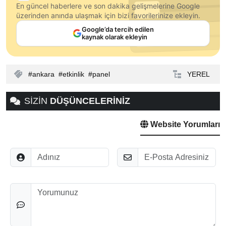
En güncel haberlere ve son dakika gelişmelerine Google
üzerinden anında ulaşmak için bizi favorilerinize ekleyin.
Google’da tercih edilen
kaynak olarak ekleyin
ankara
etkinlik
panel
YEREL
SİZİN
DÜŞÜNCELERİNİZ
Website Yorumları
Adınız
E-Posta
Düşünceleriniz