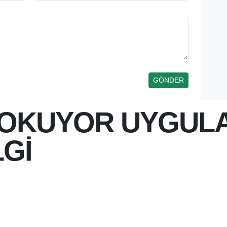
OKUYOR UYGUL
LGİ
 15:08
 TARAFINDAN KULLANIMA
KUYOR" DIJITAL KÜTÜPHANE