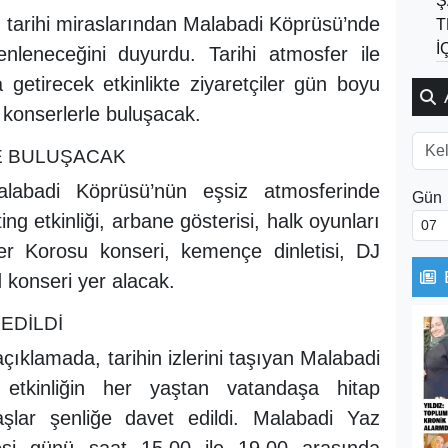
Ş
li tarihi miraslarından Malabadi Köprüsü’nde
T
İ
nleneceğini duyurdu. Tarihi atmosfer ile
 getirecek etkinlikte ziyaretçiler gün boyu
e konserlerle buluşacak.
E BULUŞACAK
alabadi Köprüsü’nün eşsiz atmosferinde
Gün
ting etkinliği, arbane gösterisi, halk oyunları
er Korosu konseri, kemençe dinletisi, DJ
konseri yer alacak.
EDİLDİ
çıklamada, tarihin izlerini taşıyan Malabadi
etkinliğin her yaştan vatandaşa hitap
daşlar şenliğe davet edildi. Malabadi Yaz