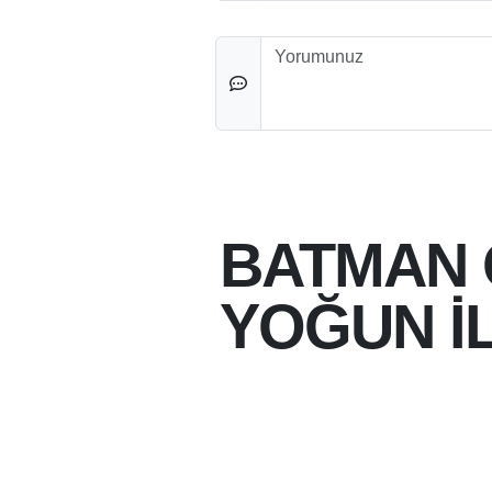
Düşünceleriniz
BATMAN 
YOĞUN İ
05-08-2026 15:07
05-08-2026
BATMAN BELEDIYESI
SUNULAN "BATMAN O