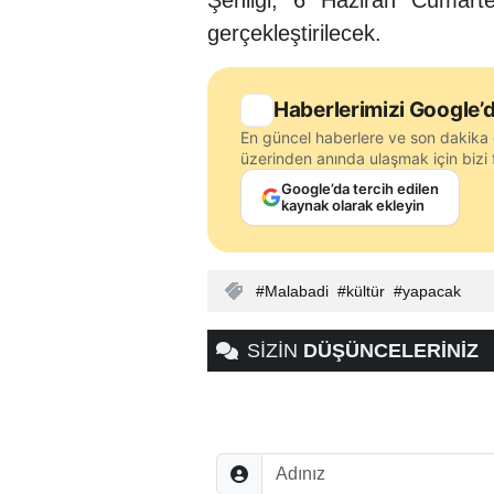
Şenliği, 6 Haziran Cumart
gerçekleştirilecek.
Haberlerimizi Google’d
En güncel haberlere ve son dakika 
üzerinden anında ulaşmak için bizi f
Google’da tercih edilen
kaynak olarak ekleyin
Malabadi
kültür
yapacak
SİZİN
DÜŞÜNCELERİNİZ
Adınız