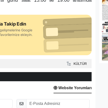
esi günü saat 15.00 ile 19.00 arasında
a Takip Edin
gelişmelerine Google
avorilerinize ekleyin.
KÜLTÜR
Website Yorumları
E-Posta