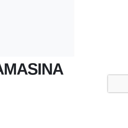
AMASINA
+
-
A
A
ÇOK OKUNANLAR