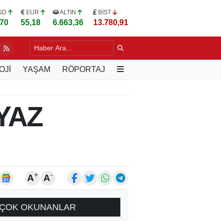
SD
EUR
ALTIN
BİST
,70
55,18
6.663,36
13.780,91
 BAKAN GÜRLEK'E GAZETECİLİK YASASI TASLAĞI
2 SAAT ÖNCE
OJİ
YAŞAM
RÖPORTAJ
YAZ
+
-
A
A
ÇOK OKUNANLAR