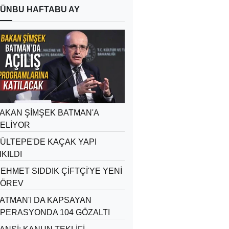
ÜN
BU HAFTA
BU AY
AKAN ŞİMŞEK BATMAN'A
ELİYOR
ÜLTEPE'DE KAÇAK YAPI
IKILDI
EHMET SIDDIK ÇİFTÇİ'YE YENİ
ÖREV
ATMAN'I DA KAPSAYAN
PERASYONDA 104 GÖZALTI