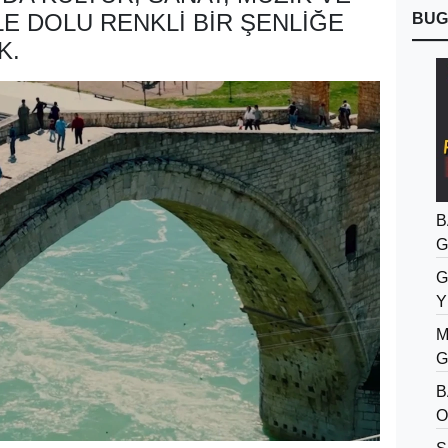
LE DOLU RENKLI BIR ŞENLIĞE
BUG
K.
B
G
G
Y
M
G
B
O