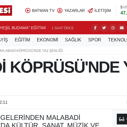
U
BATMAN TV
YAZARLAR
İLETIŞIM
47
YEŞİL BUDAMA" EĞİTİMİ
DİM'DEN
1 SAAT ÖNCE
YİŞ
EĞİTİM
EKONOMİ
SAĞLIK
SPOR
TEKNOL
MALABADİ KÖPRÜSÜ'NDE YAZ ŞENLİĞİ
İ KÖPRÜSÜ'NDE 
2:11
IMGELERINDEN MALABADI
DA KÜLTÜR, SANAT, MÜZIK VE