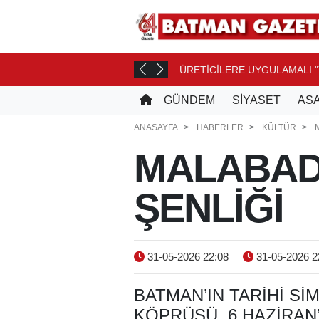
ÜRETİCİLERE UYGULAMALI "
GÜNDEM
SİYASET
ASA
ANASAYFA
HABERLER
KÜLTÜR
MALABAD
ŞENLİĞİ
31-05-2026 22:08
31-05-2026 2
BATMAN’IN TARIHI S
KÖPRÜSÜ, 6 HAZIRAN’