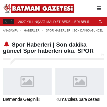
2027 YILI İNŞAAT MALİYET BEDELLERİ BELİRLENDİ
N
4 SAAT
B
5 SAAT ÖNCE
ANASAYFA
HABERLER
SPOR HABERLERI | SON DAKIKA GÜNCEL S
Spor Haberleri | Son dakika
güncel Spor haberleri oku. SPOR
Batmanda Gerginlik!
Kumarcılara para cezası