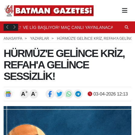
DÜŞTÜ
VE LİG BAŞLIYOR! MAÇ CANLI YAYINLANACAK
S
17
18
SAAT ÖNCE
S
ANASAYFA
YAZARLAR
HÜRMÜZ'E GELİNCE KRİZ, REFAH'A GELİNCE
HÜRMÜZ'E GELİNCE KRİZ,
REFAH'A GELİNCE
SESSİZLİK!
+
-
A
A
03-04-2026 12:13