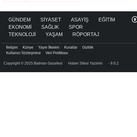
GÜNDEM
SİYASET
ASAYİŞ
EĞİTİM
EKONOMİ
SAĞLIK
SPOR
TEKNOLOJİ
YAŞAM
RÖPORTAJ
İletişim
Künye
Yayın İlkeleri
Kurallar
Gizlilik
Kullanıcı Sözleşmesi
Veri Politikası
Copyright © 2025 Batman Gazetesi
Haber Sitesi Yazılımı
- 9.0.2