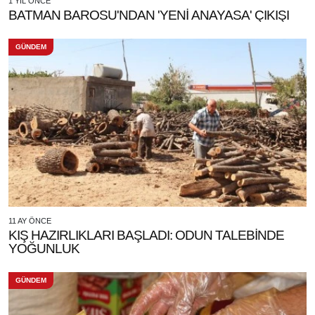
1 YIL ÖNCE
BATMAN BAROSU'NDAN 'YENİ ANAYASA' ÇIKIŞI
GÜNDEM
11 AY ÖNCE
KIŞ HAZIRLIKLARI BAŞLADI: ODUN TALEBİNDE
YOĞUNLUK
GÜNDEM