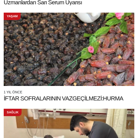
Uzmanlardan Sarı Serum Uyarısı
YAŞAM
1 YIL ÖNCE
İFTAR SOFRALARININ VAZGEÇİLMEZİ:HURMA
SAĞLIK