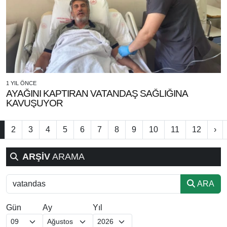
1 YIL ÖNCE
AYAĞINI KAPTIRAN VATANDAŞ SAĞLIĞINA
KAVUŞUYOR
2
3
4
5
6
7
8
9
10
11
12
›
ARŞİV
ARAMA
ARA
Gün
Ay
Yıl